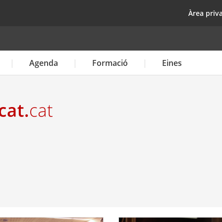
Vés
top
Àrea priv
al
contingut
Agenda
Formació
Eines