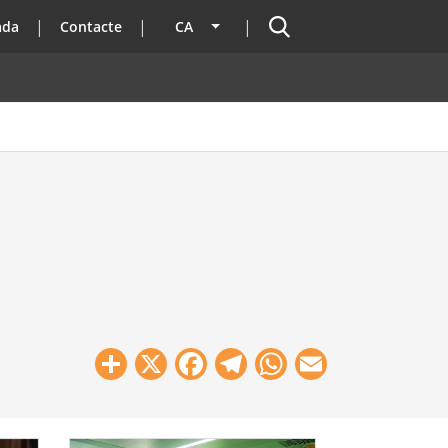
Cercador
ada
Contacte
CA
Llista les accions addicionals
Share
X
Facebook
Telegram
WhatsApp
Email