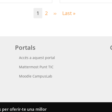
1
2
››
Pàgina
Last »
Última
següent
pàgina
Portals
Accés a aquest portal
Mattermost Punt TIC
Moodle CampusLab
 per oferir-te una millor