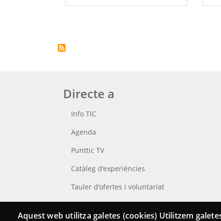
Paginació
Directe a
Info TIC
Agenda
Punttic TV
Catàleg d'experiències
Tauler d'ofertes i voluntariat
Cerca el teu Punt TIC
Aquest web utilitza galetes (cookies) Utilitzem galetes