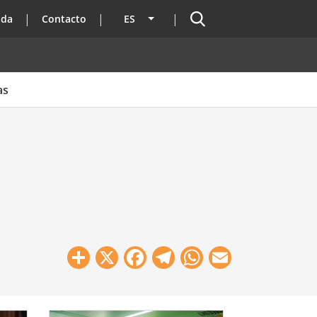
Buscador
ada
Contacto
ES
Lista adicional de acciones
as
Share
X
Facebook
Telegram
WhatsApp
Email