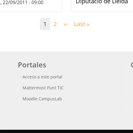
Diputació de Lleida
, 22/09/2011 - 09:00
1
2
››
Siguiente
Last »
Última
página
página
Portales
Acceso a este portal
Mattermost Punt TIC
Moodle CampusLab