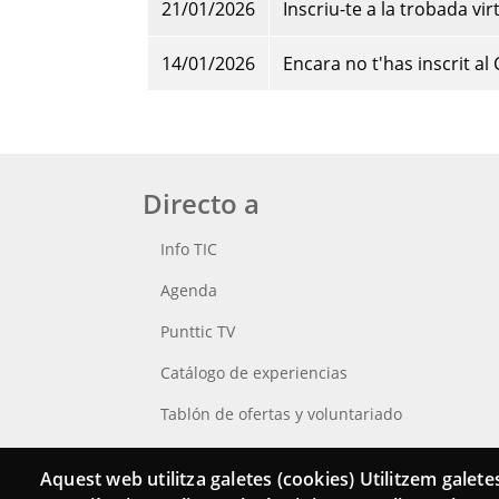
21/01/2026
Inscriu-te a la trobada v
14/01/2026
Encara no t'has inscrit a
Directo a
Info TIC
Agenda
Punttic TV
Catálogo de experiencias
Tablón de ofertas y voluntariado
Busca tu Punt TIC
Aquest web utilitza galetes (cookies) Utilitzem galetes