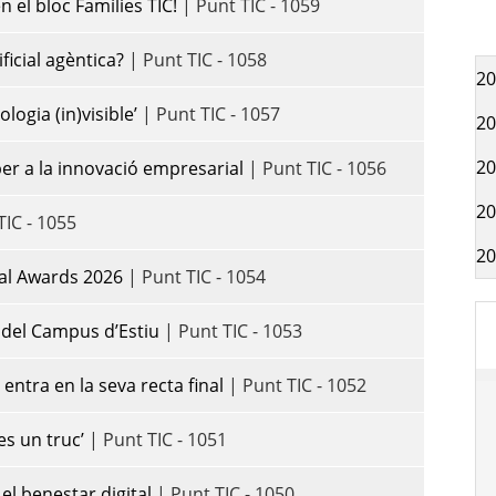
 el bloc Famílies TIC!
| Punt TIC - 1059
ificial agèntica?
| Punt TIC - 1058
20
logia (in)visible’
| Punt TIC - 1057
20
20
er a la innovació empresarial
| Punt TIC - 1056
20
TIC - 1055
20
tal Awards 2026
| Punt TIC - 1054
ó del Campus d’Estiu
| Punt TIC - 1053
 entra en la seva recta final
| Punt TIC - 1052
es un truc’
| Punt TIC - 1051
 el benestar digital
| Punt TIC - 1050