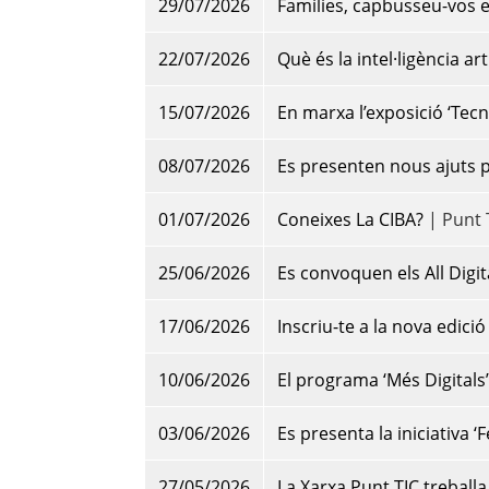
29/07/2026
Famílies, capbusseu-vos en
22/07/2026
Què és la intel·ligència art
15/07/2026
En marxa l’exposició ‘Tecno
08/07/2026
Es presenten nous ajuts p
01/07/2026
Coneixes La CIBA?
| Punt 
25/06/2026
Es convoquen els All Digi
17/06/2026
Inscriu-te a la nova edici
10/06/2026
El programa ‘Més Digitals’
03/06/2026
Es presenta la iniciativa ‘F
27/05/2026
La Xarxa Punt TIC treballa