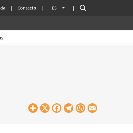
Buscador
ada
Contacto
ES
Lista adicional de acciones
as
Share
X
Facebook
Telegram
WhatsApp
Email