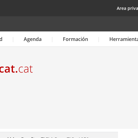
Pasar
top
Area priv
al
contenido
principal
d
Agenda
Formación
Herramient