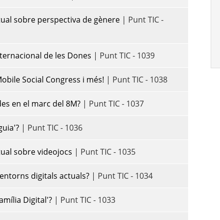
rtual sobre perspectiva de gènere
| Punt TIC -
nternacional de les Dones
| Punt TIC - 1039
obile Social Congress i més!
| Punt TIC - 1038
des en el marc del 8M?
| Punt TIC - 1037
iguia'?
| Punt TIC - 1036
rtual sobre videojocs
| Punt TIC - 1035
entorns digitals actuals?
| Punt TIC - 1034
amília Digital'?
| Punt TIC - 1033