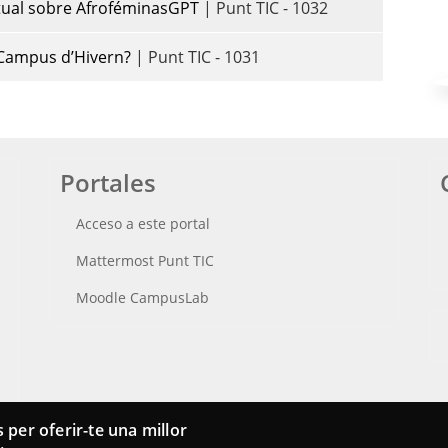
irtual sobre AfroféminasGPT
| Punt TIC - 1032
l Campus d’Hivern?
| Punt TIC - 1031
Portales
Acceso a este portal
Mattermost Punt TIC
Moodle CampusLab
 per oferir-te una millor