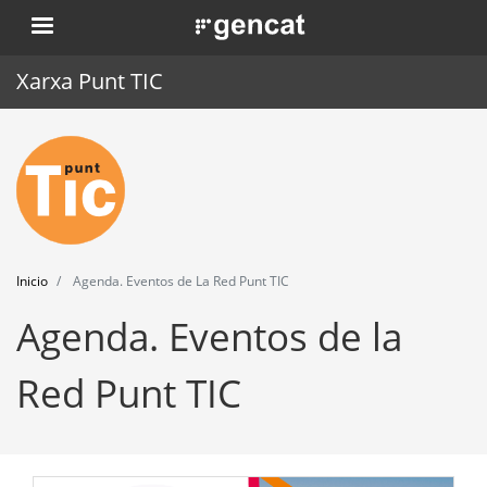
Pasar
. Obre en una nova finestra.
al
contenido
Xarxa Punt TIC
principal
Inicio
Punt TIC
Actualidad
Inicio
Agenda. Eventos de La Red Punt TIC
Agenda
Agenda. Eventos de la
Formación
Red Punt TIC
Herramientas