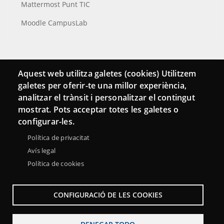
Mattermost Punt TIC
Moodle CampusLab
Conecta
Aquest web utilitza galetes (cookies) Utilitzem
galetes per oferir-te una millor experiència,
Contacto
analitzar el trànsit i personalitzar el contingut
Hemeroteca
mostrat. Pots acceptar totes les galetes o
configurar-les.
Política de privacitat
Avís legal
Política de cookies
CONFIGURACIÓ DE LES COOKIES