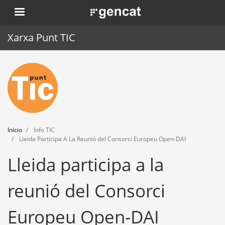
Pasar
. Obre en una nova finestra.
al
contenido
Xarxa Punt TIC
principal
Inicio
Punt TIC
Actualidad
Inicio
Info TIC
Agenda
Lleida Participa A La Reunió del Consorci Europeu Open-DAI
Lleida participa a la
Formación
Herramientas
reunió del Consorci
Europeu Open-DAI