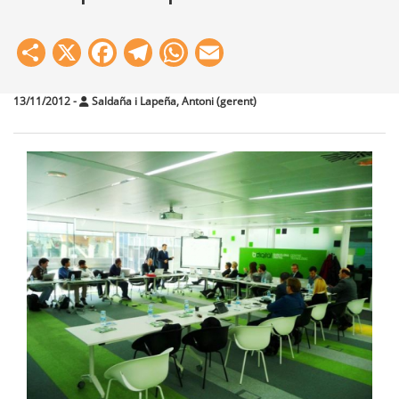
Share
X
Facebook
Telegram
WhatsApp
Email
13/11/2012
-
Saldaña i Lapeña, Antoni (gerent)