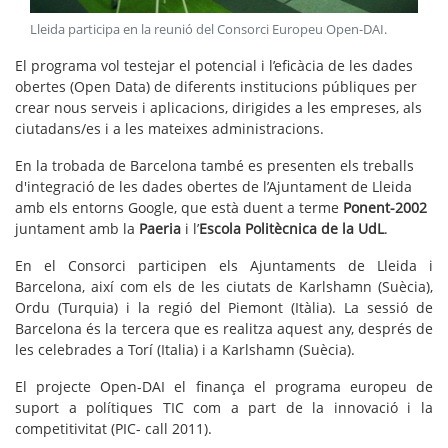
Lleida participa en la reunió del Consorci Europeu Open-DAI
.
El programa vol testejar el potencial i l’eficàcia de les dades
obertes (Open Data) de diferents institucions públiques per
crear nous serveis i aplicacions, dirigides a les empreses, als
ciutadans/es i a les mateixes administracions.
En la trobada de Barcelona també es presenten els treballs
d'integració de les dades obertes de l’Ajuntament de Lleida
amb els entorns Google, que està duent a terme
Ponent-2002
juntament amb la
Paeria
i l’
Escola Politècnica de la UdL
.
En el Consorci participen els Ajuntaments de Lleida i
Barcelona, així com els de les ciutats de Karlshamn (Suècia),
Ordu (Turquia) i la regió del Piemont (Itàlia). La sessió de
Barcelona és la tercera que es realitza aquest any, després de
les celebrades a Torí (Italia) i a Karlshamn (Suècia).
El projecte Open-DAI el finança el programa europeu de
suport a polítiques TIC com a part de la innovació i la
competitivitat (PIC- call 2011).