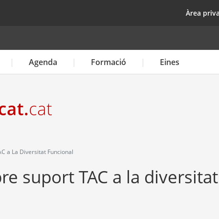
Vés
top
Àrea priv
al
contingut
Agenda
Formació
Eines
C a La Diversitat Funcional
re suport TAC a la diversitat