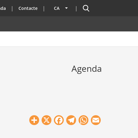
Cercador
ada
Contacte
CA
Llista les accions addicionals
Agenda
Share
X
Facebook
Telegram
WhatsApp
Email