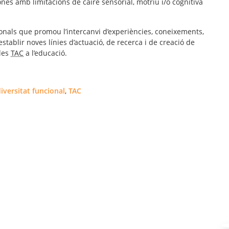
es amb limitacions de caire sensorial, motriu i/o cognitiva
onals que promou l’intercanvi d’experiències, coneixements,
stablir noves línies d’actuació, de recerca i de creació de
 les
TAC
a l’educació.
iversitat funcional
,
TAC