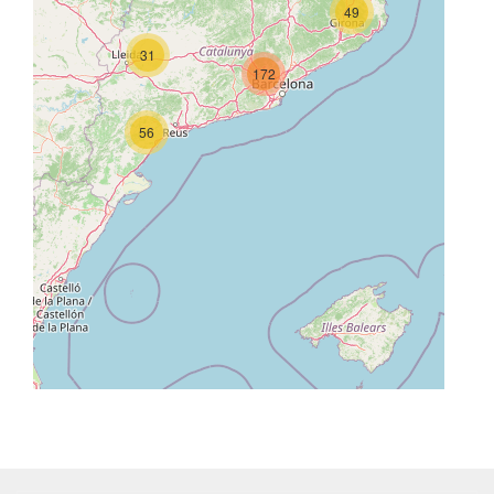
49
31
172
56