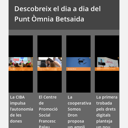
Descobreix el dia a dia del
Punt Òmnia Betsaida
La CIBA
El Centre
La
La primera
E
impulsa
de
cooperativa
trobada
l
l’autonomia
Promoció
Somos
pels drets
d
de les
Social
Dron
digitals
F
dones
Francesc
proposa
planteja
D
Palau
un ampli
un nou
V