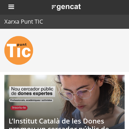
Vés
. Obre en una nova finestra.
al
contingut
Xarxa Punt TIC
Inici
Punt TIC
Actualitat
Agenda
Formació
Eines
L’Institut Català de les Dones
promou un cercador públic de