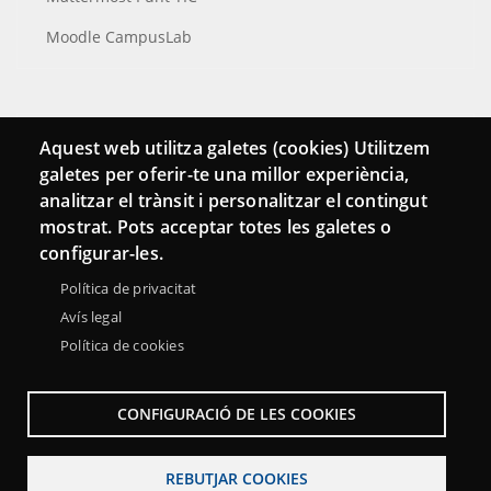
Moodle CampusLab
Connecta
Aquest web utilitza galetes (cookies) Utilitzem
galetes per oferir-te una millor experiència,
Bustia de contacte
analitzar el trànsit i personalitzar el contingut
Butlletins
mostrat. Pots acceptar totes les galetes o
configurar-les.
Política de privacitat
Avís legal
Política de cookies
CONFIGURACIÓ DE LES COOKIES
REBUTJAR COOKIES