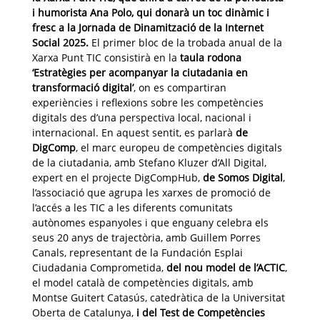
i humorista Ana Polo, qui donarà un toc dinàmic i
fresc a la Jornada de Dinamització de la Internet
Social 2025.
El primer bloc de la trobada anual de la
Xarxa Punt TIC consistirà en la
taula rodona
‘Estratègies per acompanyar la ciutadania en
transformació digital’
, on es compartiran
experiències i reflexions sobre les competències
digitals des d’una perspectiva local, nacional i
internacional. En aquest sentit, es parlarà
de
DigComp
, el marc europeu de competències digitals
de la ciutadania, amb Stefano Kluzer d’All Digital,
expert en el projecte DigCompHub,
de
Somos Digital
,
l’associació que agrupa les xarxes de promoció de
l’accés a les TIC a les diferents comunitats
autònomes espanyoles i que enguany celebra els
seus 20 anys de trajectòria, amb Guillem Porres
Canals, representant de la Fundación Esplai
Ciudadania Comprometida,
del nou model de l’ACTIC
,
el model català de competències digitals, amb
Montse Guitert Catasús, catedràtica de la Universitat
Oberta de Catalunya,
i
del Test de Competències