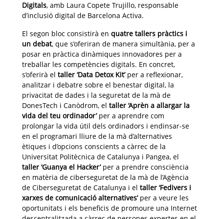
Digitals
, amb Laura Copete Trujillo, responsable
d’inclusió digital de Barcelona Activa.
El segon bloc consistirà en
quatre tallers pràctics i
un debat
, que s’oferiran de manera simultània, per a
posar en pràctica dinàmiques innovadores per a
treballar les competències digitals. En concret,
s’oferirà el
taller ‘Data Detox Kit’
per a reflexionar,
analitzar i debatre sobre el benestar digital, la
privacitat de dades i la seguretat de la mà de
DonesTech i Canòdrom, el
taller ‘Aprèn a allargar la
vida del teu ordinador’
per a aprendre com
prolongar la vida útil dels ordinadors i endinsar-se
en el programari lliure de la mà d’alternatives
ètiques i d’opcions conscients a càrrec de la
Universitat Politècnica de Catalunya i Pangea, el
taller ‘Guanya el Hacker’
per a prendre consciència
en matèria de ciberseguretat de la mà de l’Agència
de Ciberseguretat de Catalunya i el
taller ‘Fedivers i
xarxes de comunicació alternatives’
per a veure les
oportunitats i els beneficis de promoure una Internet
descentralitzada a càrrec de persones expertes en el