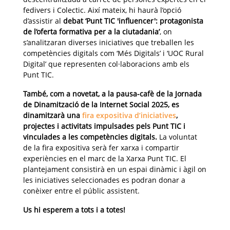
fedivers i Colectic. Així mateix, hi haurà l’opció
d’assistir al
debat ‘Punt TIC 'influencer': protagonista
de l’oferta formativa per a la ciutadania’
, on
s’analitzaran diverses iniciatives que treballen les
competències digitals com ‘Més Digitals’ i ‘UOC Rural
Digital’ que representen col·laboracions amb els
Punt TIC.
També, com a novetat, a la pausa-cafè de la Jornada
de Dinamització de la Internet Social 2025, es
dinamitzarà una
fira expositiva d’iniciatives
,
projectes i activitats impulsades pels Punt TIC i
vinculades a les competències digitals.
La voluntat
de la fira expositiva serà fer xarxa i compartir
experiències en el marc de la Xarxa Punt TIC. El
plantejament consistirà en un espai dinàmic i àgil on
les iniciatives seleccionades es podran donar a
conèixer entre el públic assistent.
Us hi esperem a tots i a totes!