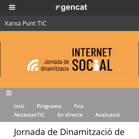
Vés
. Obre en una nova finestra.
al
contingut
Xarxa Punt TIC
Inici
Programa
Fira
NecesserTIC
En directe
Avaluació
Jornada de Dinamització de