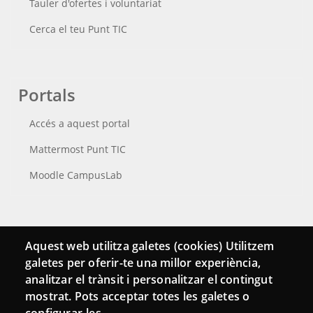
Tauler d'ofertes i voluntariat
Cerca el teu Punt TIC
Portals
Accés a aquest portal
Mattermost Punt TIC
Moodle CampusLab
Connecta
Aquest web utilitza galetes (cookies) Utilitzem
galetes per oferir-te una millor experiència,
Bustia de contacte
analitzar el trànsit i personalitzar el contingut
Butlletins
mostrat. Pots acceptar totes les galetes o