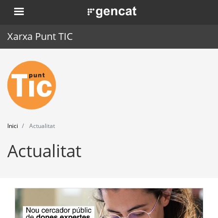
Vés
. Obre en una nova finestra.
al
contingut
Xarxa Punt TIC
Inici
Punt TIC
Actualitat
Inici
Actualitat
Agenda
Actualitat
Formació
Eines