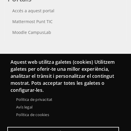
Accés a aquest portal
Mattermost Punt TIC
Moodle CampusLab
Connecta
Aquest web utilitza galetes (cookies) Utilitzem
galetes per oferir-te una millor experiència,
Bustia de contacte
analitzar el trànsit i personalitzar el contingut
Butlletins
mostrat. Pots acceptar totes les galetes o
configurar-les.
Política de privacitat
Avís legal
Política de cookies