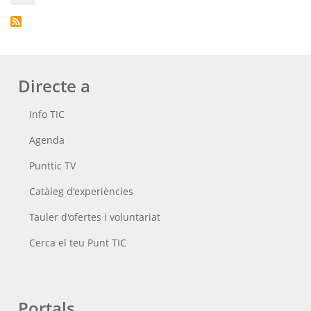
següen
p
Directe a
Info TIC
Agenda
Punttic TV
Catàleg d'experiències
Tauler d'ofertes i voluntariat
Cerca el teu Punt TIC
Portals