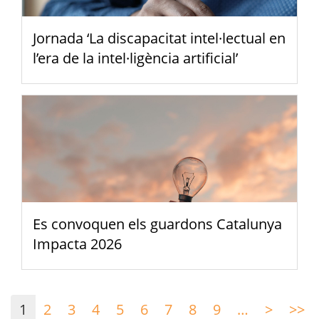
Jornada ‘La discapacitat intel·lectual en
l’era de la intel·ligència artificial’
Es convoquen els guardons Catalunya
Impacta 2026
Paginació
1
2
3
4
5
6
7
8
9
…
>
Pàgina
>>
Ú