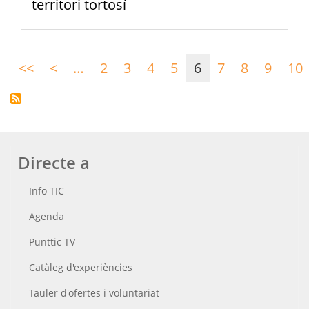
territori tortosí
Paginació
<<
Primera
<
Pàgina
…
2
3
4
5
6
7
8
9
10
pàgina
anterior
Directe a
Info TIC
Agenda
Punttic TV
Catàleg d'experiències
Tauler d'ofertes i voluntariat