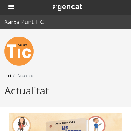
Vés
. Obre en una nova finestra.
al
contingut
Xarxa Punt TIC
Inici
Punt TIC
Actualitat
Inici
Actualitat
Agenda
Actualitat
Formació
Eines