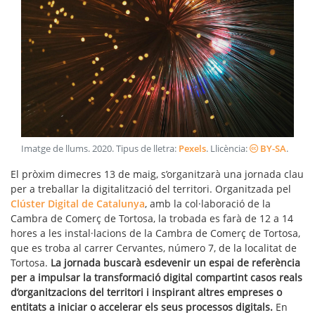
Imatge de llums
.
2020
. Tipus de lletra:
Pexels
. Llicència:
BY-SA
.
El pròxim dimecres 13 de maig, s’organitzarà una jornada clau
per a treballar la digitalització del territori. Organitzada pel
Clúster Digital de Catalunya
, amb la col·laboració de la
Cambra de Comerç de Tortosa, la trobada es farà de 12 a 14
hores a les instal·lacions de la Cambra de Comerç de Tortosa,
que es troba al carrer Cervantes, número 7, de la localitat de
Tortosa.
La jornada buscarà esdevenir un espai de referència
per a impulsar la transformació digital compartint casos reals
d’organitzacions del territori i inspirant altres empreses o
entitats a iniciar o accelerar els seus processos digitals.
En