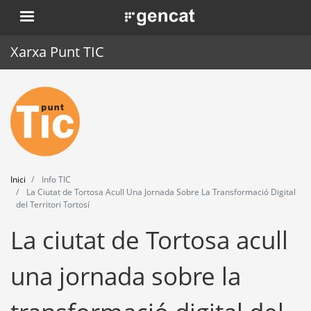
Vés
. Obre en una nova finestra.
al
contingut
Xarxa Punt TIC
Inici
Punt TIC
Actualitat
Inici
Info TIC
Agenda
La Ciutat de Tortosa Acull Una Jornada Sobre La Transformació Digital
del Territori Tortosí
Formació
La ciutat de Tortosa acull
Eines
una jornada sobre la