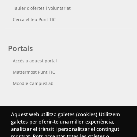
Tauler d'ofertes i voluntariat
Cerca el teu Punt TIC
Portals
Accés a aquest portal
Mattermost Punt TIC
Moodle CampusLab
Connecta
Aquest web utilitza galetes (cookies) Utilitzem
galetes per oferir-te una millor experiència,
Bustia de contacte
analitzar el trànsit i personalitzar el contingut
Butlletins
mostrat. Pots acceptar totes les galetes o