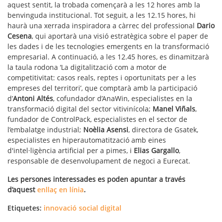
aquest sentit, la trobada començarà a les 12 hores amb la
benvinguda institucional. Tot seguit, a les 12.15 hores, hi
haurà una xerrada inspiradora a càrrec del professional
Dario
Cesena
, qui aportarà una visió estratègica sobre el paper de
les dades i de les tecnologies emergents en la transformació
empresarial.
A continuació, a les 12.45 hores, es dinamitzarà
la taula rodona ‘La digitalització com a motor de
competitivitat: casos reals, reptes i oportunitats per a les
empreses del territori’, que comptarà amb la participació
d’
Antoni Altés
, cofundador d’AnaWin, especialistes en la
transformació digital del sector vitivinícola;
Manel Viñals
,
fundador de ControlPack, especialistes en el sector de
l’embalatge industrial;
Noèlia Asensi
, directora de Gsatek,
especialistes en hiperautomatització amb eines
d'intel·ligència artificial per a pimes, i
Elias Gargallo
,
responsable de desenvolupament de negoci a Eurecat.
Les persones interessades es poden apuntar a través
d’aquest
enllaç en línia
.
Etiquetes:
innovació social digital