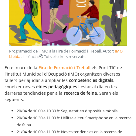
Programació de l'IMO a la Fira de Formació i Treball
. Autor:
IMO
Lleida
. Llicència:
Tots els drets reservats
.
En el marc de la
Fira de Formació i Treball
els Punt TIC de
l'Institut Municipal d'Ocupació (IMO) organitzen diversos
tallers per ajudar a ampliar les
competències digitals
,
conèixer noves
eines pedagògiques
i estar al dia en les
darreres tendències per a la
recerca de feina
. Seran els
següents:
20/04 de 10.00 a 10.30 h: Seguretat en dispositius mòbils.
20/04 de 10.30 a 11.00 h: Utilitza el teu Smartphone en la recerca
de feina.
21/04 de 10.00 a 11.00 h: Noves tendències en la recerca de