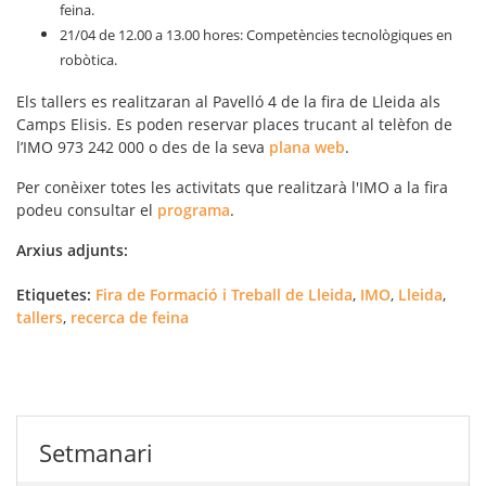
feina.
21/04 de 12.00 a 13.00 hores: Competències tecnològiques en
robòtica.
Els tallers es realitzaran al Pavelló 4 de la fira de Lleida als
Camps Elisis. Es poden reservar places trucant al telèfon de
l’IMO 973 242 000 o des de la seva
plana web
.
Per conèixer totes les activitats que realitzarà l'IMO a la fira
podeu consultar el
programa
.
Arxius adjunts:
Etiquetes:
Fira de Formació i Treball de Lleida
,
IMO
,
Lleida
,
tallers
,
recerca de feina
Setmanari