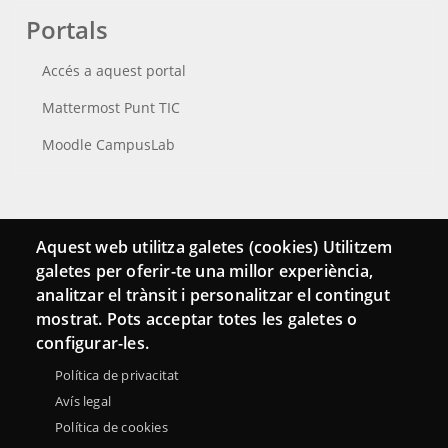
Portals
Accés a aquest portal
Mattermost Punt TIC
Moodle CampusLab
Connecta
Aquest web utilitza galetes (cookies) Utilitzem
galetes per oferir-te una millor experiència,
Bustia de contacte
analitzar el trànsit i personalitzar el contingut
Butlletins
mostrat. Pots acceptar totes les galetes o
configurar-les.
Política de privacitat
Avís legal
Política de cookies