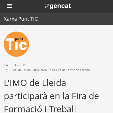
Vés
. Obre en una nova finestra.
al
contingut
Xarxa Punt TIC
Inici
Punt TIC
Actualitat
Inici
Info TIC
Agenda
L'IMO de Lleida Participarà En La Fira de Formació I Treball
L'IMO de Lleida
Formació
Eines
participarà en la Fira de
Formació i Treball