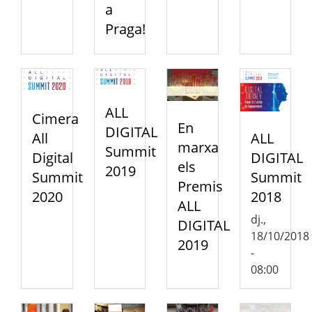
a
Praga!
ALL
Cimera
En
DIGITAL
ALL
All
marxa
Summit
DIGITAL
Digital
els
2019
Summit
Summit
Premis
2018
2020
ALL
dj.,
DIGITAL
18/10/2018
2019
-
08:00