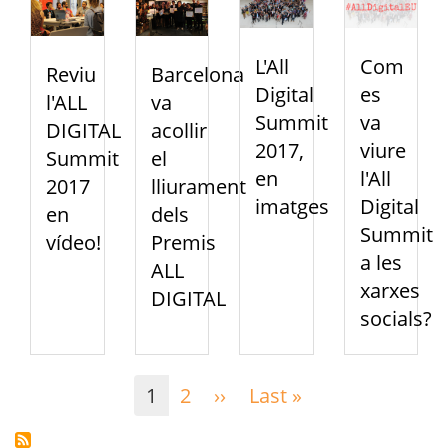
Com
L'All
Reviu
Barcelona
es
Digital
l'ALL
va
va
Summit
DIGITAL
acollir
viure
2017,
Summit
el
l'All
en
2017
lliurament
Digital
imatges
en
dels
Summit
vídeo!
Premis
a les
ALL
xarxes
DIGITAL
socials?
Paginació
1
2
››
Pàgina
Last »
Última
següent
pàgina