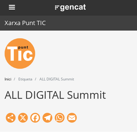
Vés
. Obre en una nova finestra.
al
contingut
Xarxa Punt TIC
Inici
Punt TIC
Actualitat
Inici
Etiqueta
ALL DIGITAL Summit
Agenda
ALL DIGITAL Summit
Formació
Eines
Share
X
Facebook
Telegram
WhatsApp
Email