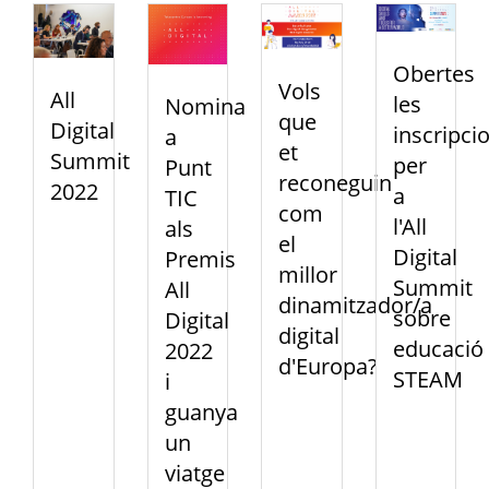
Obertes
Vols
All
les
Nomina
que
Digital
inscripci
a
et
Summit
per
Punt
reconeguin
2022
a
TIC
com
l'All
als
el
Digital
Premis
millor
Summit
All
dinamitzador/a
sobre
Digital
digital
educació
2022
d'Europa?
STEAM
i
guanya
un
viatge