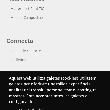
Mattermost Punt TIC
Moodle CampusLab
Connecta
Bustia de contacte
Butlletins
Aquest web utilitza galetes (cookies) Utilitzem
galetes per oferir-te una millor experiència,
analitzar el trànsit i personalitzar el contingut
mostrat. Pots acceptar totes les galetes o
configurar-les.
Política de privacitat