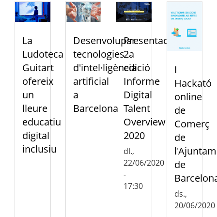
Presentació
La
Desenvolupar
2a
Ludoteca
tecnologies
edició
Guitart
d'intel·ligència
I
Informe
ofereix
artificial
Hackató
Digital
un
a
online
Talent
lleure
Barcelona
de
Overview
educatiu
Comerç
2020
digital
de
inclusiu
l'Ajuntam
dl.,
22/06/2020
de
-
Barcelon
17:30
ds.,
20/06/2020
-