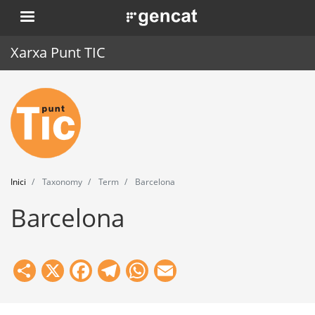
Vés
. Obre en una nova finestra.
al
contingut
Xarxa Punt TIC
Inici
Punt TIC
Actualitat
Inici
Taxonomy
Term
Barcelona
Agenda
Barcelona
Formació
Eines
Share
X
Facebook
Telegram
WhatsApp
Email