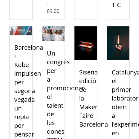
-
TIC
09:00
Barcelona
Un
i
congrés
Kobe
per
Sisena
Catalunya
impulsen
a
edició
el
per
promocionar
de
primer
segona
el
la
laborator
vegada
talent
Maker
obert
un
de
Faire
a
repte
les
Barcelona
l'experim
per
dones
en
pensar