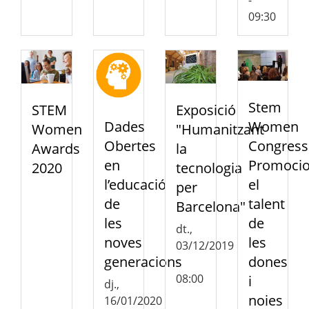
09:30
Stem
STEM
Exposició
Women
Dades
Women
"Humanitzant
Congress
Obertes
Awards
la
Promocio
en
2020
tecnologia
el
l’educació
per
talent
de
Barcelona"
de
les
dt.,
les
noves
03/12/2019
dones
generacions
-
08:00
i
dj.,
noies
16/01/2020