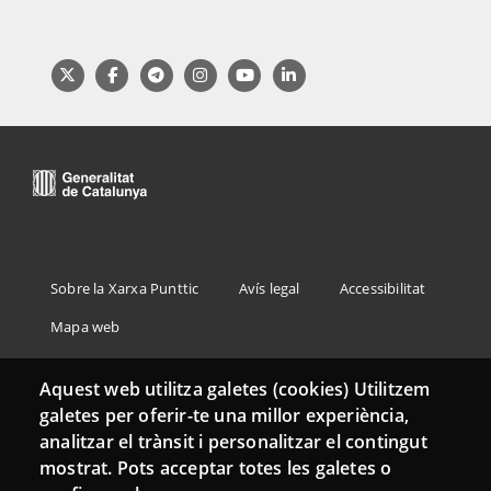
Menu
Sobre la Xarxa Punttic
Avís legal
Accessibilitat
Footer
Mapa web
Aquest web utilitza galetes (cookies) Utilitzem
galetes per oferir-te una millor experiència,
analitzar el trànsit i personalitzar el contingut
mostrat. Pots acceptar totes les galetes o