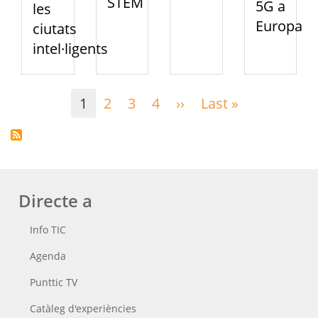
STEM
5G a
les
Europa
ciutats
intel·ligents
Paginació
1
2
3
4
››
Pàgina
Last »
Última
següent
pàgina
Directe a
Info TIC
Agenda
Punttic TV
Catàleg d'experiències