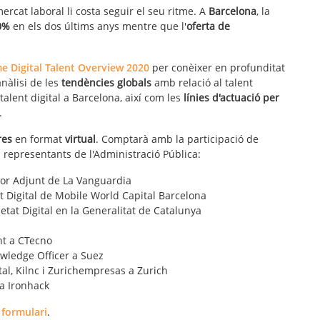
rcat laboral li costa seguir el seu ritme. A
Barcelona
, la
0%
en els dos últims anys mentre que l'
oferta de
e Digital Talent Overview 2020
per conèixer en profunditat
anàlisi de les
tendències globals
amb relació al talent
talent digital a Barcelona, així com les
línies d'actuació per
.
res
en format
virtual
. Comptarà amb la participació de
 representants de l'Administració Pública:
tor Adjunt de La Vanguardia
t Digital de Mobile World Capital Barcelona
ietat Digital en la Generalitat de Catalunya
nt a CTecno
owledge Officer a Suez
tal, Kilnc i Zurichempresas a Zurich
 a Ironhack
t
formulari
.