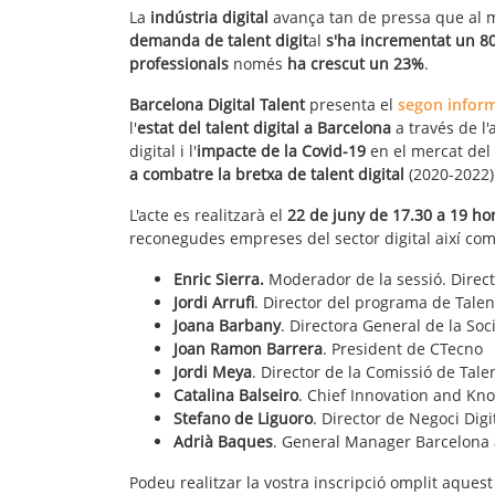
La
indústria digital
avança tan de pressa que al me
demanda de talent digit
al
s'ha incrementat un 8
professionals
només
ha crescut un 23%
.
Barcelona Digital Talent
presenta el
segon inform
l'
estat del talent digital a Barcelona
a través de l'
digital i l'
impacte de la Covid-19
en el mercat del 
a combatre la bretxa de talent
digital
(2020-2022)
L'acte es realitzarà el
22 de juny de 17.30 a 19 ho
reconegudes empreses del sector digital així com
Enric Sierra.
Moderador de la sessió. Direc
Jordi Arrufi
. Director del programa de Talen
Joana Barbany
. Directora General de la Soc
Joan Ramon Barrera
. President de CTecno
Jordi Meya
. Director de la Comissió de Tale
Catalina Balseiro
. Chief Innovation and Kn
Stefano de Liguoro
. Director de Negoci Digi
Adrià Baques
. General Manager Barcelona
Podeu realitzar la vostra inscripció omplit aques