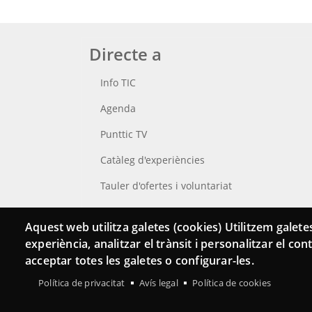
Directe a
Info TIC
Agenda
Punttic TV
Catàleg d'experiències
Tauler d'ofertes i voluntariat
Cerca el teu Punt TIC
Aquest web utilitza galetes (cookies) Utilitzem galetes
experiència, analitzar el trànsit i personalitzar el co
acceptar totes les galetes o configurar-les.
Política de privacitat
Avís legal
Política de cookies