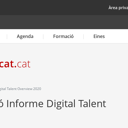
Vés
top
Àrea priv
al
contingut
Agenda
Formació
Eines
gital Talent Overview 2020
ó Informe Digital Talent