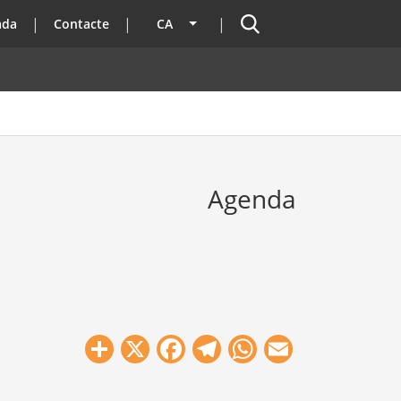
Cercador
ada
Contacte
CA
Llista les accions addicionals
Agenda
Share
X
Facebook
Telegram
WhatsApp
Email