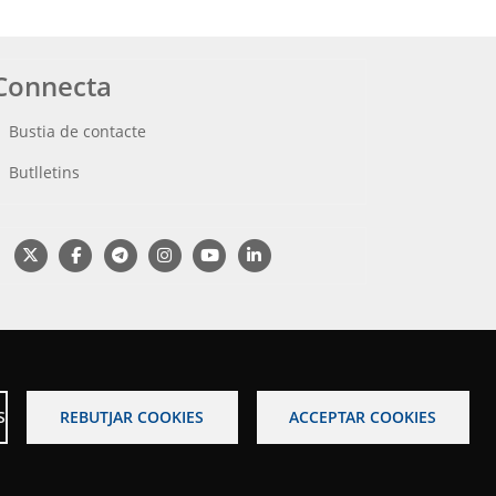
Connecta
Bustia de contacte
Butlletins
S
REBUTJAR COOKIES
ACCEPTAR COOKIES
s legal
Accessibilitat
Mapa web