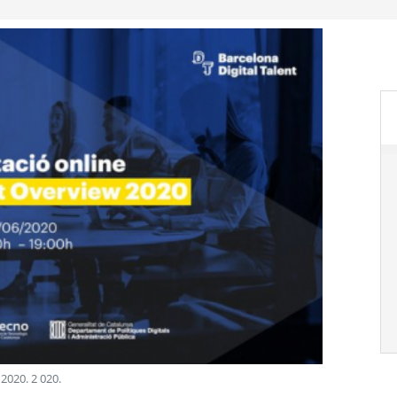
 2020
.
2 020
.