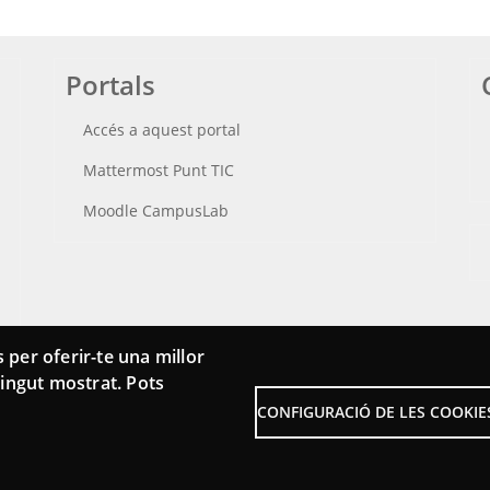
Portals
Accés a aquest portal
Mattermost Punt TIC
Moodle CampusLab
 per oferir-te una millor
ntingut mostrat. Pots
CONFIGURACIÓ DE LES COOKIE
Menu
Sobre la Xarxa Punttic
Aví