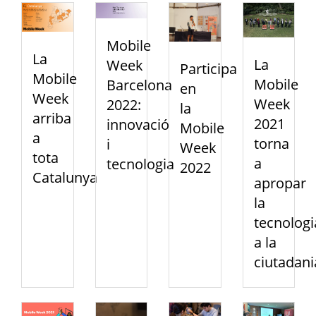
Mobile
La
La
Week
Participa
Mobile
Mobile
Barcelona
en
Week
Week
2022:
la
arriba
2021
innovació
Mobile
a
torna
i
Week
tota
a
tecnologia
2022
Catalunya
apropar
la
tecnologi
a la
ciutadani