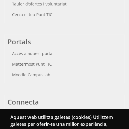
Tauler d'ofertes i voluntariat
Cerca el teu Punt TIC
Portals
Accés a aquest portal
Mattermost Punt TIC
Moodle CampusLab
Connecta
Bustia de contacte
Aquest web utilitza galetes (cookies) Utilitzem
galetes per oferir-te una millor experiència,
Butlletins