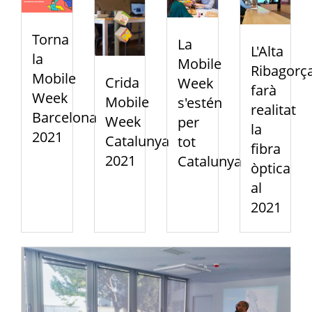
Torna
La
L'Alta
la
Mobile
Ribagorç
Mobile
Crida
Week
farà
Week
Mobile
s'estén
realitat
Barcelona
Week
per
la
2021
Catalunya
tot
fibra
2021
Catalunya
òptica
al
2021