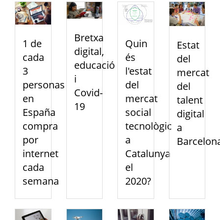
Bretxa
1 de
Quin
Estat
digital,
cada
és
del
educació
3
l'estat
mercat
i
personas
del
del
Covid-
en
mercat
talent
19
España
social
digital
compra
tecnològic
a
por
a
Barcelon
internet
Catalunya
cada
el
semana
2020?