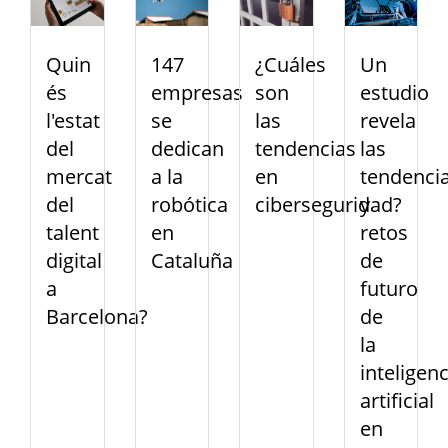
147
¿Cuáles
Un
Quin
empresas
son
estudio
és
se
las
revela
l'estat
dedican
tendencias
las
del
a la
en
tendenci
mercat
robótica
ciberseguridad?
y
del
en
retos
talent
Cataluña
de
digital
futuro
a
de
Barcelona?
la
inteligenc
artificial
en