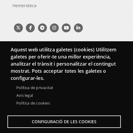
Hemeroteca
Aquest web utilitza galetes (cookies) Utilitzem
galetes per oferir-te una millor experiència,
analitzar el trànsit i personalitzar el contingut
mostrat. Pots acceptar totes les galetes o
configurar-les.
Menu
Sobre la Red Punt TIC
Aviso legal
Accesibilidad
Política de privacitat
Footer
Avís legal
Mapa web
Política de cookies
CONFIGURACIÓ DE LES COOKIES