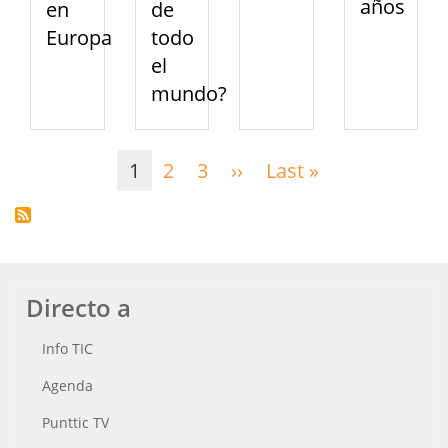
años
en
de
Europa
todo
el
mundo?
Paginación
1
2
3
››
Siguiente
Last »
Última
página
página
Directo a
Info TIC
Agenda
Punttic TV