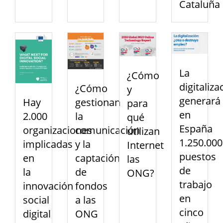
Cataluña
La
¿Cómo
digitaliza
¿Cómo
y
generará
Hay
gestionan
para
en
2.000
la
qué
España
organizaciones
comunicación
utilizan
1.250.000
implicadas
y la
Internet
puestos
en
captación
las
de
la
de
ONG?
trabajo
innovación
fondos
en
social
a las
cinco
digital
ONG