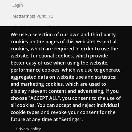
Login
Mattermost Punt TIC
Moodle CampusLab
We use a selection of our own and third-party
cookies on the pages of this website: Essential
cookies, which are required in order to use the
Connect
website; functional cookies, which provide
better easy of use when using the website;
Contact
performance cookies, which we use to generate
aggregated data on website use and statistics;
Newsletters
and marketing cookies, which are used to
display relevant content and advertising. If you
choose "ACCEPT ALL", you consent to the use of
all cookies. You can accept and reject individual
cookie types and revoke your consent for the
future at any time at "Settings".
Privacy policy