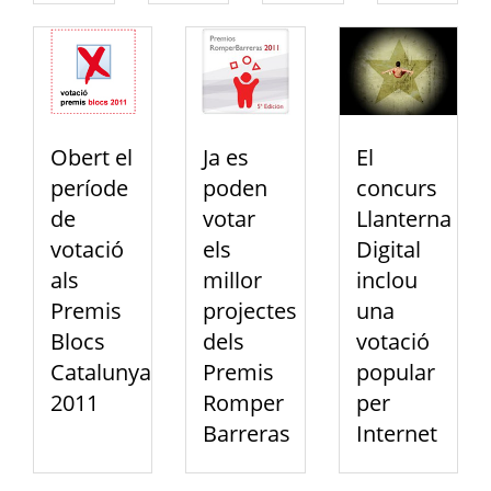
Obert el
Ja es
El
període
poden
concurs
de
votar
Llanterna
votació
els
Digital
als
millor
inclou
Premis
projectes
una
Blocs
dels
votació
Catalunya
Premis
popular
2011
Romper
per
Barreras
Internet