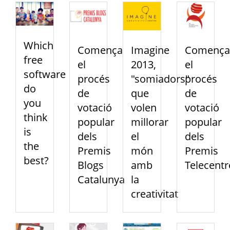
Which
Comença
Imagine
Comença
free
el
2013,
el
software
procés
"somiadors"
procés
do
de
que
de
you
votació
volen
votació
think
popular
millorar
popular
is
dels
el
dels
the
Premis
món
Premis
best?
Blogs
amb
Telecentr
Catalunya
la
creativitat