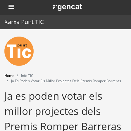
Skip
. Obre en una nova finestra.
to
main
Xarxa Punt TIC
content
Home
Punt TIC
News
Home
Info TIC
Events
Ja Es Poden Votar Els Millor Projectes Dels Premis Romper Barreras
Ja es poden votar els
Training
Tools
millor projectes dels
Premis Romper Barreras