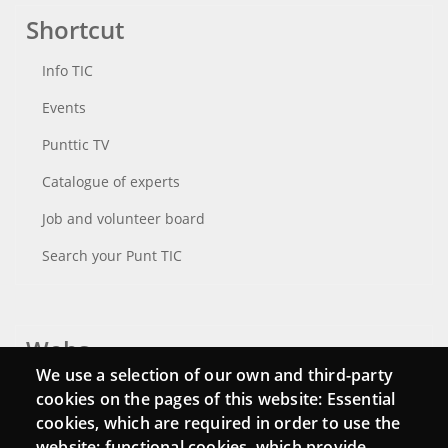
Shortcut
Info TIC
Events
Punttic TV
Catalogue of experts
Job and volunteer board
Search your Punt TIC
Webs
We use a selection of our own and third-party
Login
cookies on the pages of this website: Essential
cookies, which are required in order to use the
Mattermost Punt TIC
website; functional cookies, which provide