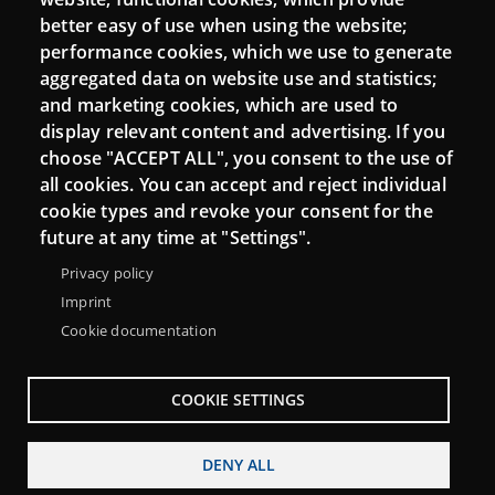
Moodle CampusLab
better easy of use when using the website;
performance cookies, which we use to generate
aggregated data on website use and statistics;
and marketing cookies, which are used to
Connect
display relevant content and advertising. If you
choose "ACCEPT ALL", you consent to the use of
Contact
all cookies. You can accept and reject individual
Newsletters
cookie types and revoke your consent for the
future at any time at "Settings".
Privacy policy
Imprint
Cookie documentation
COOKIE SETTINGS
DENY ALL