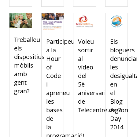
Treballeu
Participeu
Voleu
Els
els
a la
sortir
bloguers
dispositius
Hour
al
denuncia
mòbils
of
vídeo
les
amb
Code
del
desigualt
gent
i
5è
en
gran?
apreneu
aniversari
el
les
de
Blog
bases
Telecentre.org?
Action
de
Day
la
2014
programació!