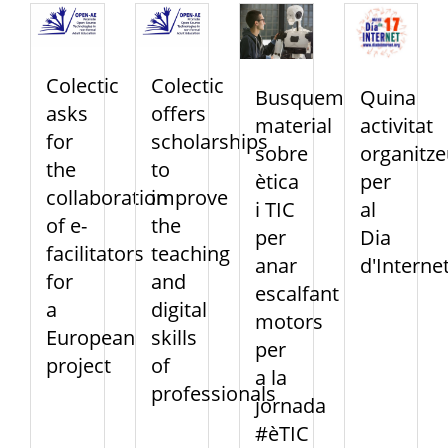
Colectic
Colectic
Busquem
Quina
asks
offers
material
activitat
for
scholarships
sobre
organitze
the
to
ètica
per
collaboration
improve
i TIC
al
of e-
the
per
Dia
facilitators
teaching
anar
d'Interne
for
and
escalfant
a
digital
motors
European
skills
per
project
of
a la
professionals
jornada
#èTIC