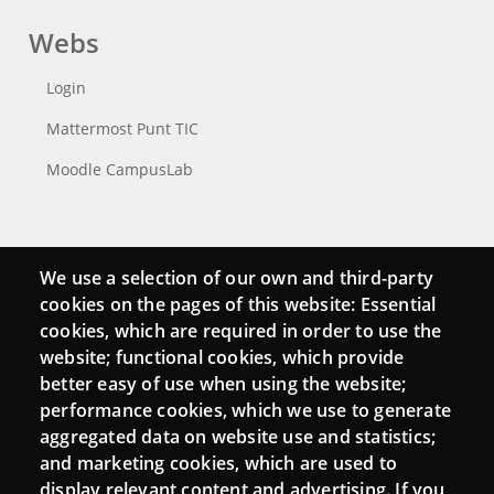
Webs
Login
Mattermost Punt TIC
Moodle CampusLab
Connect
We use a selection of our own and third-party
cookies on the pages of this website: Essential
Contact
cookies, which are required in order to use the
website; functional cookies, which provide
Newsletters
better easy of use when using the website;
performance cookies, which we use to generate
aggregated data on website use and statistics;
and marketing cookies, which are used to
display relevant content and advertising. If you