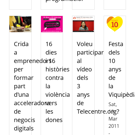
Crida
16
Voleu
Festa
a
dies
participar
dels
emprenedors
i 16
al
10
per
històries
vídeo
anys
formar
contra
dels
de
part
la
3
la
d'una
violència
anys
Viquipèdi
acceleradora
vers
de
Sat,
de
les
Telecentre.org?
19
Mar
negocis
dones
2011
digitals
-