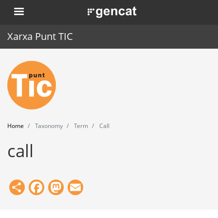
Skip
. Obre en una nova finestra.
to
main
Xarxa Punt TIC
content
Home
Punt TIC
News
Home
Taxonomy
Term
Call
Events
call
Training
Tools
Share
Facebook
Mastodon
Email