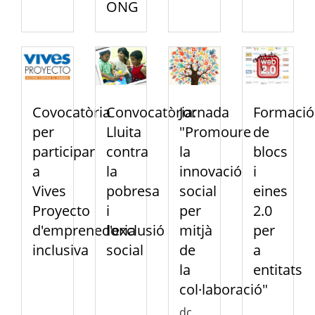
ONG
Covocatòria
Convocatòria:
Jornada
Formació
per
Lluita
"Promoure
de
participar
contra
la
blocs
a
la
innovació
i
Vives
pobresa
social
eines
Proyecto
i
per
2.0
d'emprenedoria
l'exclusió
mitjà
per
inclusiva
social
de
a
la
entitats
col·laboració"
dc.,