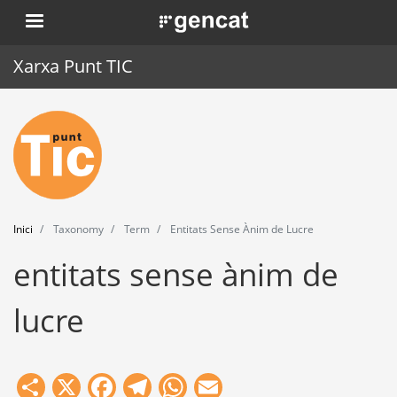
Vés
. Obre en una nova finestra.
al
contingut
Xarxa Punt TIC
Inici
Punt TIC
Actualitat
Inici
Taxonomy
Term
Entitats Sense Ànim de Lucre
Agenda
entitats sense ànim de
Formació
lucre
Eines
Share
X
Facebook
Telegram
WhatsApp
Email