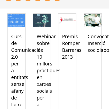
Curs
Webinar
Premis
Convocat
de
sobre
Romper
Inserció
Comunicació
les
Barreras
sociolabo
2.0
10
2013
per
millors
a
pràctiques
entitats
en
sense
xarxes
afany
socials
de
per
lucre
a