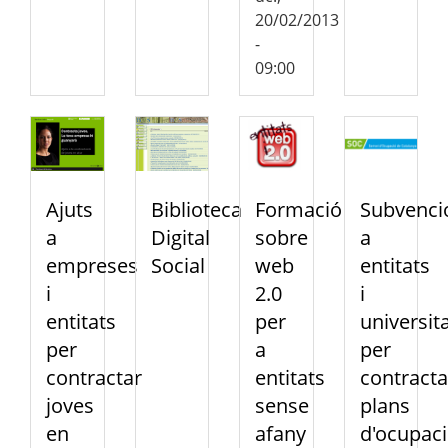
20/02/2013
-
09:00
Ajuts
Biblioteca
Formació
Subvenci
a
Digital
sobre
a
empreses
Social
web
entitats
i
2.0
i
entitats
per
universit
per
a
per
contractar
entitats
contracta
joves
sense
plans
en
afany
d'ocupac