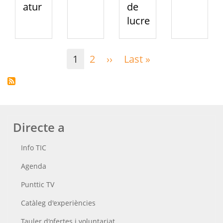
atur
de
lucre
Paginació
1
2
››
Pàgina
Last »
Última
següent
pàgina
Directe a
Info TIC
Agenda
Punttic TV
Catàleg d'experiències
Tauler d'ofertes i voluntariat