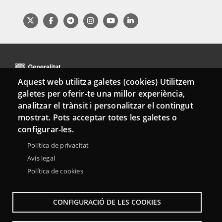
Aquest web utilitza galetes (cookies) Utilitzem
galetes per oferir-te una millor experiència,
analitzar el trànsit i personalitzar el contingut
Menu
mostrat. Pots acceptar totes les galetes o
Sobre la Xarxa Punttic
Avís legal
Accessibilitat
Footer
configurar-les.
Mapa web
Política de privacitat
Avís legal
Política de cookies
CONFIGURACIÓ DE LES COOKIES