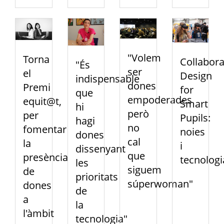
"Volem
Torna
Collabora
"És
ser
el
Design
indispensable
dones
Premi
for
que
empoderades
equit@t,
Smart
hi
però
per
Pupils:
hagi
no
fomentar
noies
dones
cal
la
i
dissenyant
que
presència
tecnologi
les
siguem
de
prioritats
súperwoman"
dones
de
a
la
l'àmbit
tecnologia"