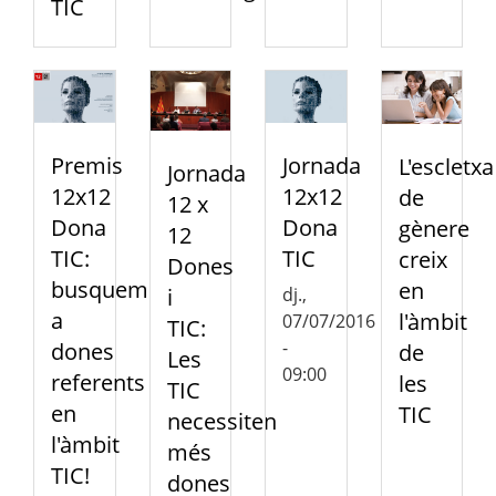
TIC
Premis
Jornada
L'escletxa
Jornada
12x12
12x12
de
12 x
Dona
Dona
gènere
12
TIC:
TIC
creix
Dones
busquem
en
dj.,
i
a
l'àmbit
07/07/2016
TIC:
-
dones
de
Les
09:00
referents
les
TIC
en
TIC
necessiten
l'àmbit
més
TIC!
dones