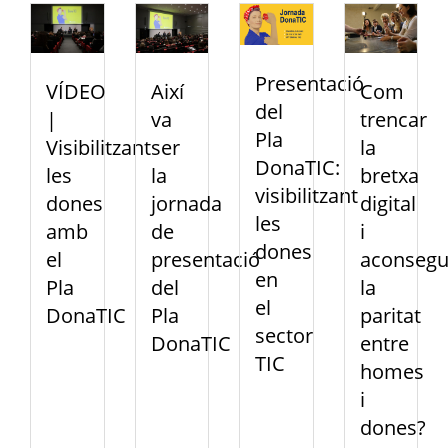
Presentació
VÍDEO
Així
Com
del
|
va
trencar
Pla
Visibilitzant
ser
la
DonaTIC:
les
la
bretxa
visibilitzant
dones
jornada
digital
les
amb
de
i
dones
el
presentació
aconsegu
en
Pla
del
la
el
DonaTIC
Pla
paritat
sector
DonaTIC
entre
TIC
homes
i
dones?