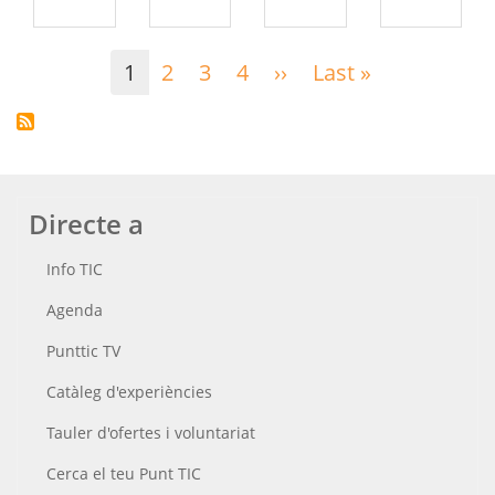
Paginació
1
2
3
4
››
Pàgina
Last »
Última
següent
pàgina
Directe a
Info TIC
Agenda
Punttic TV
Catàleg d'experiències
Tauler d'ofertes i voluntariat
Cerca el teu Punt TIC