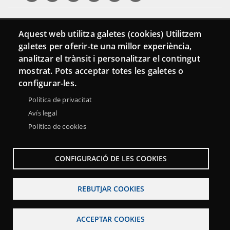
Aquest web utilitza galetes (cookies) Utilitzem
galetes per oferir-te una millor experiència,
analitzar el trànsit i personalitzar el contingut
mostrat. Pots acceptar totes les galetes o
configurar-les.
Menu
Sobre la Xarxa Punttic
Avís legal
Accessibilitat
Política de privacitat
Footer
Mapa web
Avís legal
Política de cookies
CONFIGURACIÓ DE LES COOKIES
REBUTJAR COOKIES
ACCEPTAR COOKIES