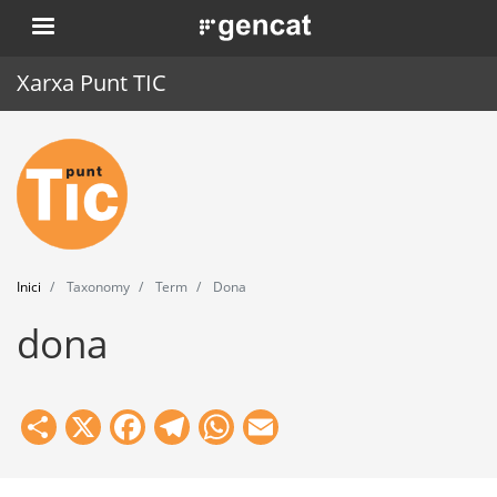
Vés
. Obre en una nova finestra.
al
contingut
Xarxa Punt TIC
Inici
Punt TIC
Actualitat
Inici
Taxonomy
Term
Dona
Agenda
dona
Formació
Eines
Share
X
Facebook
Telegram
WhatsApp
Email