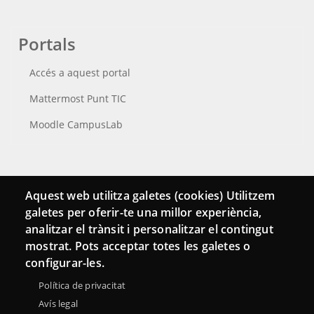
Portals
Accés a aquest portal
Mattermost Punt TIC
Moodle CampusLab
Connecta
Aquest web utilitza galetes (cookies) Utilitzem
galetes per oferir-te una millor experiència,
Bustia de contacte
analitzar el trànsit i personalitzar el contingut
Butlletins
mostrat. Pots acceptar totes les galetes o
configurar-les.
Política de privacitat
Avís legal