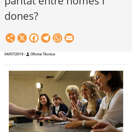
paritat entre homes i
dones?
Share
X
Facebook
Telegram
WhatsApp
Email
04/07/2019
-
Oficina Tècnica