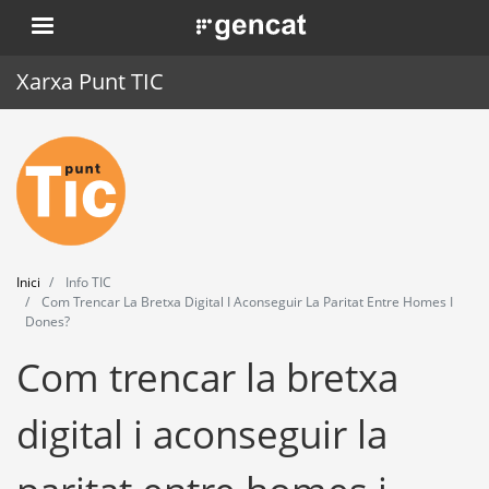
Vés
. Obre en una nova finestra.
al
contingut
Xarxa Punt TIC
Inici
Punt TIC
Actualitat
Inici
Info TIC
Agenda
Com Trencar La Bretxa Digital I Aconseguir La Paritat Entre Homes I
Dones?
Formació
Com trencar la bretxa
Eines
digital i aconseguir la