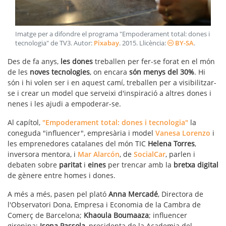
Imatge per a difondre el programa "Empoderament total: dones i
tecnologia" de TV3
. Autor:
Pixabay
.
2015
. Llicència:
BY-SA
.
Des de fa anys,
les dones
treballen per fer-se forat en el món
de les
noves tecnologies
, on encara
són menys del 30%
. Hi
són i hi volen ser i en aquest camí, treballen per a visibilitzar-
se i crear un model que serveixi d'inspiració a altres dones i
nenes i les ajudi a empoderar-se.
Al capítol,
"Empoderament total: dones i tecnologia"
la
coneguda "influencer", empresària i model
Vanesa Lorenzo
i
les emprenedores catalanes del món TIC
Helena Torres
,
inversora mentora, i
Mar Alarcón
, de
SocialCar
, parlen i
debaten sobre
paritat
i
eines
per trencar amb la
bretxa digital
de gènere entre homes i dones.
A més a més, pasen pel plató
Anna Mercadé
, Directora de
l'Observatori Dona, Empresa i Economia de la Cambra de
Comerç de Barcelona;
Khaoula Boumaaza
; influencer
gironina;
Isona Passola
, presidenta de la Academia del