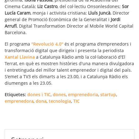
Cinema Català;
Liz Castro
, del col·lectiu Onsonlesdones;
Sor
Lucía Caram
, monja i activista cristiana;
Lluís Juncà
, Director
general de Promoció Econòmica de la Generalitat i
Jordi
Arrufí
, Digital Transformation Director al Mobile World Capital
Barcelona.
El programa
"Revolució 4.0"
és el programa d'emprenedors i
transformació digital que dirigeix i presenta la periodista
Xantal Llavina
a Catalunya Ràdio amb la col·laboració d'El
Terrat, en què es mostren històries d'una manera divulgadora
i entretinguda del millor talent emprenedor i digital del país.
S'emet a TV3 els dimarts a les 23.00, i a Catalunya Ràdio els
diumenges a les 23.05.
Etiquetes:
dones i TIC
,
dones
,
emprenedoria
,
startup
,
emprenedora
,
dona
,
tecnologia
,
TIC