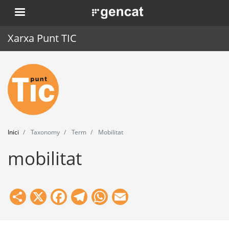
Vés
. Obre en una nova finestra.
al
contingut
Xarxa Punt TIC
Inici
Punt TIC
Actualitat
Inici
Taxonomy
Term
Mobilitat
Agenda
mobilitat
Formació
Eines
Share
X
Facebook
Telegram
WhatsApp
Email