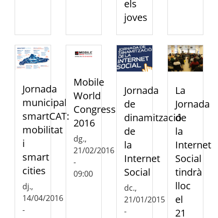
els
joves
Mobile
Jornada
Jornada
La
World
municipal
de
Jornada
Congress
smartCAT:
dinamització
de
2016
mobilitat
de
la
dg.,
i
la
Internet
21/02/2016
smart
Internet
Social
-
cities
Social
tindrà
09:00
lloc
dj.,
dc.,
14/04/2016
el
21/01/2015
-
-
21