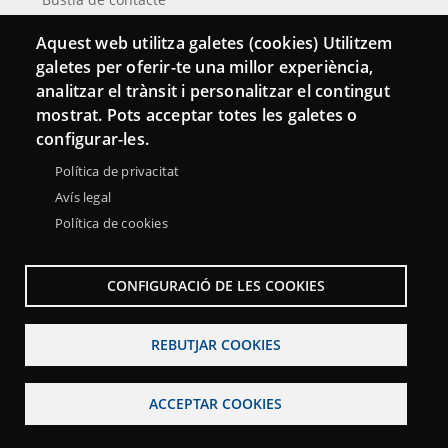
Butlletins
Aquest web utilitza galetes (cookies) Utilitzem
galetes per oferir-te una millor experiència,
analitzar el trànsit i personalitzar el contingut
mostrat. Pots acceptar totes les galetes o
configurar-les.
Política de privacitat
Avís legal
Política de cookies
CONFIGURACIÓ DE LES COOKIES
Menu
Sobre la Xarxa Punttic
Avís legal
Accessibilitat
Footer
Mapa web
REBUTJAR COOKIES
ACCEPTAR COOKIES