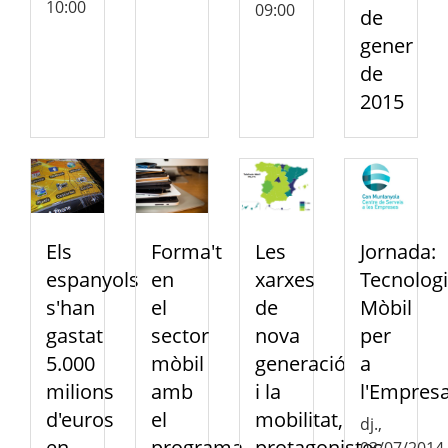
10:00
09:00
de
gener
de
2015
Els
Forma't
Les
Jornada:
espanyols
en
xarxes
Tecnolog
s'han
el
de
Mòbil
gastat
sector
nova
per
5.000
mòbil
generació
a
milions
amb
i la
l'Empres
d'euros
el
mobilitat,
dj.,
en
programa
protagonistes