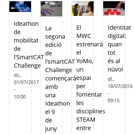
Ideathon
El
Identitat
La
de
MWC
digital:
segona
mobilitat
estrenarà
quan
edició
de
el
tot
de
l'SmartCAT
YoMo,
és al
l'smartCAT
Challenge
un
núvol
Challenge
ds.,
espai
començarà
dl.,
01/07/2017
per
amb
18/07/2016
-
-
fomentar
una
10:00
09:15
les
Ideathon
disciplines
el 9
STEAM
de
entre
juny