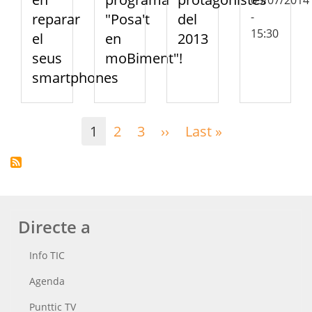
03/07/2014
-
reparar
"Posa't
del
15:30
el
en
2013
seus
moBiment"!
smartphones
Paginació
1
2
3
››
Pàgina
Last »
Última
següent
pàgina
Directe a
Info TIC
Agenda
Punttic TV