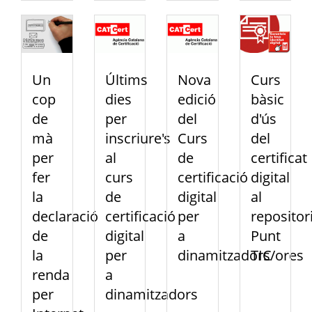
Un
Últims
Nova
Curs
cop
dies
edició
bàsic
de
per
del
d'ús
mà
inscriure's
Curs
del
per
al
de
certificat
fer
curs
certificació
digital
la
de
digital
al
declaració
certificació
per
repositor
de
digital
a
Punt
la
per
dinamitzadors/ores
TIC
renda
a
per
dinamitzadors