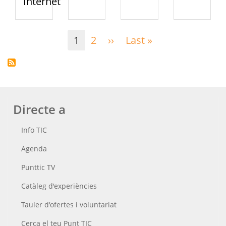
Internet
Paginació
1
2
››
Pàgina
Last »
Última
següent
pàgina
Directe a
Info TIC
Agenda
Punttic TV
Catàleg d'experiències
Tauler d'ofertes i voluntariat
Cerca el teu Punt TIC