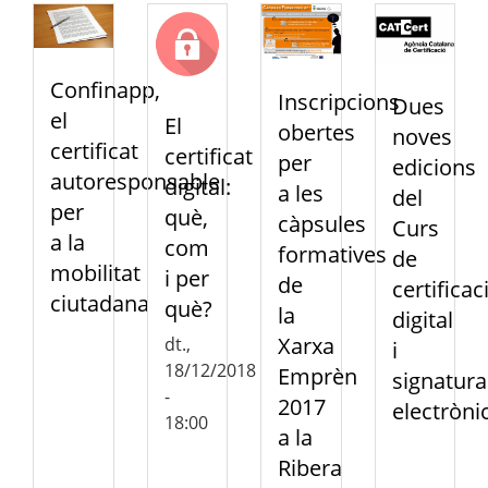
Confinapp,
Inscripcions
Dues
el
El
obertes
noves
certificat
certificat
per
edicions
autoresponsable
digital:
a les
del
per
què,
càpsules
Curs
a la
com
formatives
de
mobilitat
i per
de
certificac
ciutadana
què?
la
digital
Xarxa
dt.,
i
18/12/2018
Emprèn
signatura
-
2017
electròni
18:00
a la
Ribera