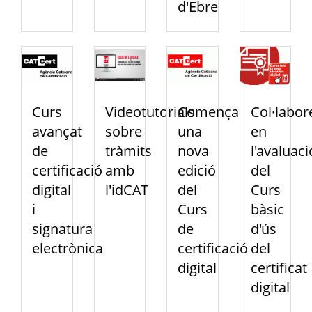
d'Ebre
Curs
Videotutorials
Comença
Col·labor
avançat
sobre
una
en
de
tràmits
nova
l'avaluaci
certificació
amb
edició
del
digital
l'idCAT
del
Curs
i
Curs
bàsic
signatura
de
d'ús
electrònica
certificació
del
digital
certificat
digital