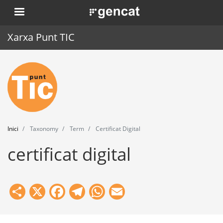
Vés
. Obre en una nova finestra.
al
contingut
Xarxa Punt TIC
Inici
Punt TIC
Actualitat
Inici
Taxonomy
Term
Certificat Digital
Agenda
certificat digital
Formació
Eines
Share
X
Facebook
Telegram
WhatsApp
Email