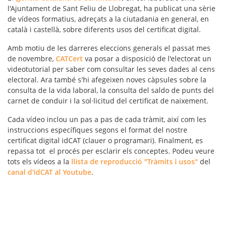
l'Ajuntament de Sant Feliu de Llobregat, ha publicat una sèrie
de vídeos formatius, adreçats a la ciutadania en general, en
català i castellà
, sobre diferents usos del certificat digital.
Amb motiu de les darreres eleccions generals el passat mes
de novembre,
CATCert
va posar a disposició de l'electorat un
videotutorial per saber com consultar les seves
dades al cens
electoral
. Ara també s'hi afegeixen noves càpsules sobre la
consulta de la vida laboral
, la
consulta del saldo de punts del
carnet de conduir
i la
sol·licitud del certificat de naixement
.
Cada vídeo inclou un
pas a pas
de cada tràmit, així com les
instruccions específiques segons el format del nostre
certificat digital idCAT (clauer o programari). Finalment, es
repassa tot el procés per esclarir els conceptes. Podeu veure
tots els vídeos a la
llista de reproducció "Tràmits i usos"
del
canal d'idCAT al Youtube
.