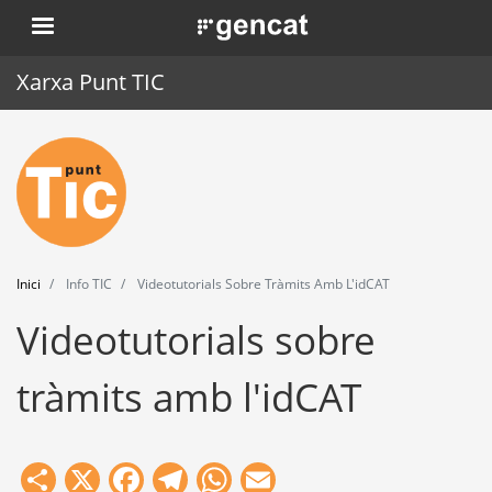
Vés
. Obre en una nova finestra.
al
contingut
Xarxa Punt TIC
Inici
Punt TIC
Actualitat
Inici
Info TIC
Videotutorials Sobre Tràmits Amb L'idCAT
Agenda
Videotutorials sobre
Formació
tràmits amb l'idCAT
Eines
Share
X
Facebook
Telegram
WhatsApp
Email