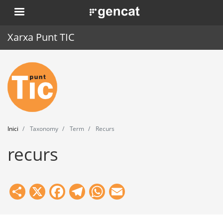
Vés
. Obre en una nova finestra.
al
contingut
Xarxa Punt TIC
Inici
Punt TIC
Actualitat
Inici
Taxonomy
Term
Recurs
Agenda
recurs
Formació
Eines
Share
X
Facebook
Telegram
WhatsApp
Email