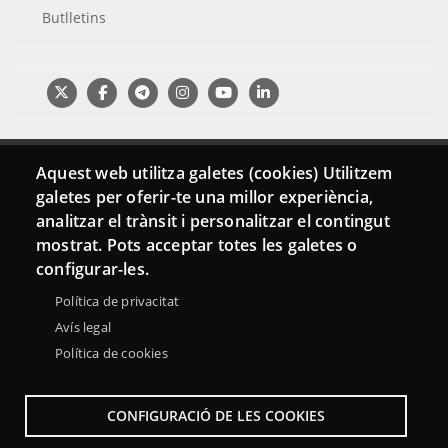
Butlletins
Aquest web utilitza galetes (cookies) Utilitzem
galetes per oferir-te una millor experiència,
analitzar el trànsit i personalitzar el contingut
mostrat. Pots acceptar totes les galetes o
configurar-les.
Menu
Sobre la Xarxa Punttic
Avís legal
Accessibilitat
Política de privacitat
Footer
Mapa web
Avís legal
Política de cookies
CONFIGURACIÓ DE LES COOKIES