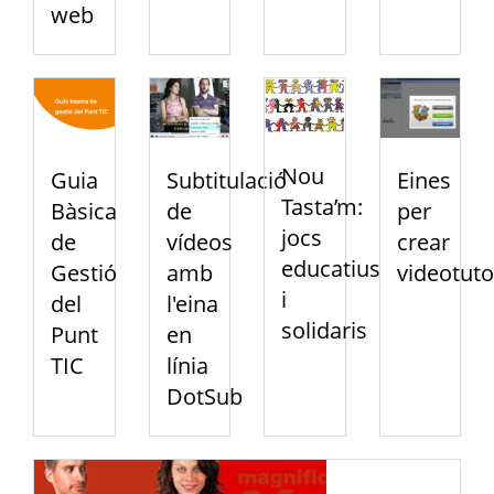
web
Nou
Guia
Subtitulació
Eines
Tasta’m:
Bàsica
de
per
jocs
de
vídeos
crear
educatius
Gestió
amb
videotuto
i
del
l'eina
solidaris
Punt
en
TIC
línia
DotSub