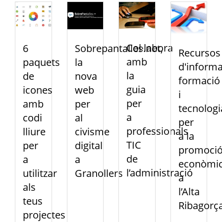
Col·labora
6
Sobrepantalles.net,
Recursos
amb
paquets
la
d'informa
la
de
nova
formació
guia
icones
web
i
per
amb
per
tecnologi
a
codi
al
per
professionals
lliure
civisme
a la
TIC
per
digital
promoci
de
a
a
econòmi
l’administració
utilitzar
Granollers
a
als
l’Alta
teus
Ribagorç
projectes