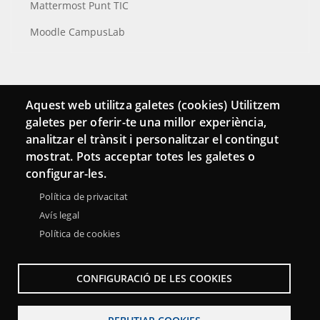
Mattermost Punt TIC
Moodle CampusLab
Connecta
Aquest web utilitza galetes (cookies) Utilitzem
galetes per oferir-te una millor experiència,
Bustia de contacte
analitzar el trànsit i personalitzar el contingut
Butlletins
mostrat. Pots acceptar totes les galetes o
configurar-les.
Política de privacitat
Avís legal
Política de cookies
CONFIGURACIÓ DE LES COOKIES