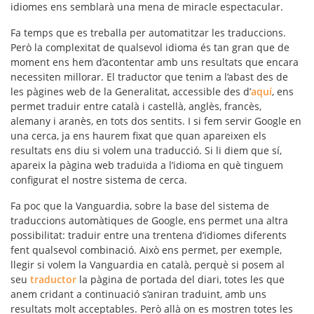
idiomes ens semblarà una mena de miracle espectacular.
Fa temps que es treballa per automatitzar les traduccions.
Però la complexitat de qualsevol idioma és tan gran que de
moment ens hem d’acontentar amb uns resultats que encara
necessiten millorar. El traductor que tenim a l’abast des de
les pàgines web de la Generalitat, accessible des d’
aquí
, ens
permet traduir entre català i castellà, anglès, francès,
alemany i aranès, en tots dos sentits. I si fem servir Google en
una cerca, ja ens haurem fixat que quan apareixen els
resultats ens diu si volem una traducció. Si li diem que sí,
apareix la pàgina web traduïda a l’idioma en què tinguem
configurat el nostre sistema de cerca.
Fa poc que la Vanguardia, sobre la base del sistema de
traduccions automàtiques de Google, ens permet una altra
possibilitat: traduir entre una trentena d’idiomes diferents
fent qualsevol combinació. Això ens permet, per exemple,
llegir si volem la Vanguardia en català, perquè si posem al
seu
traductor
la pàgina de portada del diari, totes les que
anem cridant a continuació s’aniran traduint, amb uns
resultats molt acceptables. Però allà on es mostren totes les