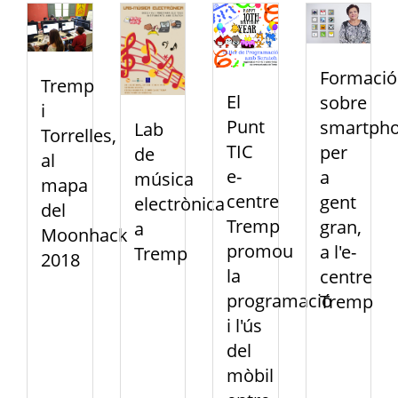
Formació
Tremp
El
sobre
i
Punt
smartph
Lab
Torrelles,
TIC
per
de
al
e-
a
música
mapa
centre
gent
electrònica
del
Tremp
gran,
a
Moonhack
promou
a l'e-
Tremp
2018
la
centre
programació
Tremp
i l'ús
del
mòbil