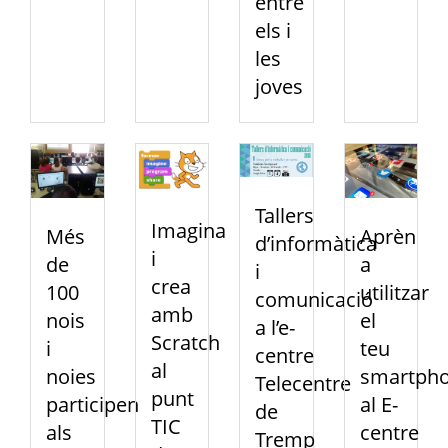
entre
els i
les
joves
Tallers
Imagina
Més
Aprèn
d’informàtica
i
de
a
i
crea
100
utilitzar
comunicació
amb
nois
el
a l’e-
Scratch
i
teu
centre
al
noies
smartph
Telecentre
punt
participen
al E-
de
TIC
als
centre
Tremp