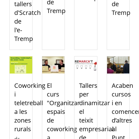
de
tallers
de
Tremp
d'Scratch
Tremp
de
l'e-
Tremp
Coworking
El
Tallers
Acaben
i
curs
per
cursos
teletreball
"Organitzar
dinamitzar
i en
a les
espais
el
comence
zones
de
teixit
d’altres
rurals
coworking
empresarial
al
a
de
Punt
dc.,