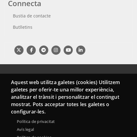
Connecta
Bustia de contacte
Butlletins
Aquest web utilitza galetes (cookies) Utilitzem
galetes per oferir-te una millor experiència,
analitzar el trànsit i personalitzar el contingut
mostrat. Pots acceptar totes les galetes o
Menu
Sobre la Xarxa Punttic
Avís legal
Accessibilitat
configurar-les.
Footer
Mapa web
Política de privacitat
Avís legal