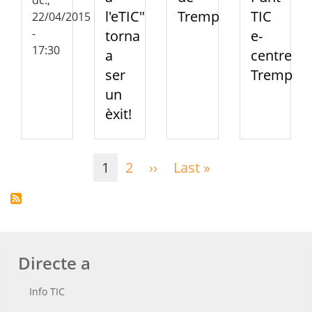
l'eTIC"
Tremp
TIC
22/04/2015
-
torna
e-
17:30
a
centre
ser
Tremp
un
èxit!
Paginació
1
2
››
Pàgina
Last »
Última
següent
pàgina
Directe a
Info TIC