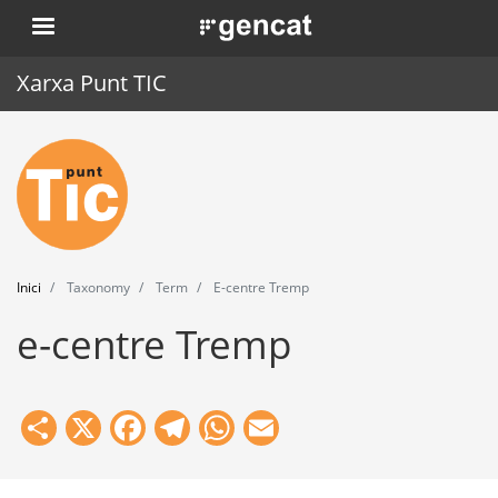
Vés
. Obre en una nova finestra.
al
contingut
Xarxa Punt TIC
Inici
Punt TIC
Actualitat
Inici
Taxonomy
Term
E-centre Tremp
Agenda
e-centre Tremp
Formació
Eines
Share
X
Facebook
Telegram
WhatsApp
Email