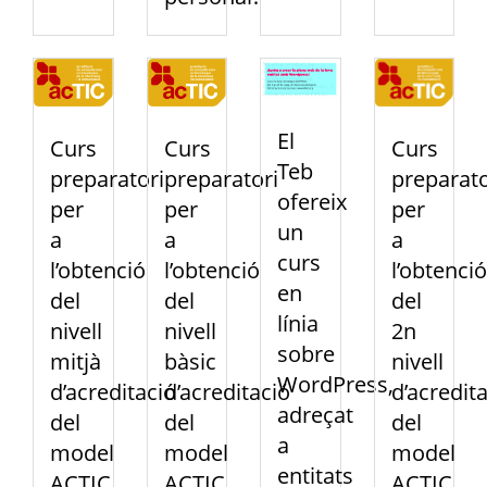
El
Curs
Curs
Curs
Teb
preparatori
preparatori
preparato
ofereix
per
per
per
un
a
a
a
curs
l’obtenció
l’obtenció
l’obtenció
en
del
del
del
línia
nivell
nivell
2n
sobre
mitjà
bàsic
nivell
WordPress,
d’acreditació
d’acreditació
d’acredit
adreçat
del
del
del
a
model
model
model
entitats
ACTIC
ACTIC
ACTIC