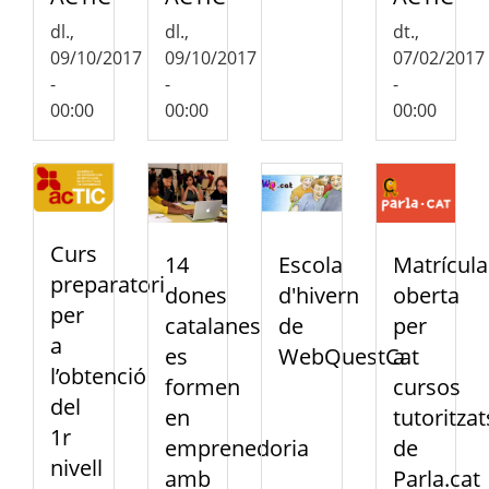
dl.,
dl.,
dt.,
09/10/2017
09/10/2017
07/02/2017
-
-
-
00:00
00:00
00:00
Curs
14
Escola
Matrícula
preparatori
dones
d'hivern
oberta
per
catalanes
de
per
a
es
WebQuestCat
a
l’obtenció
formen
cursos
del
en
tutoritzat
1r
emprenedoria
de
nivell
amb
Parla.cat