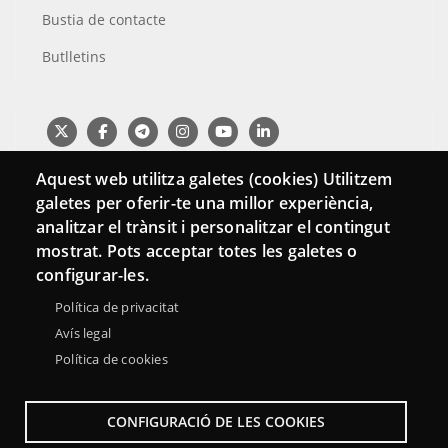
Bustia de contacte
Butlletins
Aquest web utilitza galetes (cookies) Utilitzem
galetes per oferir-te una millor experiència,
analitzar el trànsit i personalitzar el contingut
mostrat. Pots acceptar totes les galetes o
configurar-les.
Política de privacitat
Menu
Sobre la Xarxa Punttic
Avís legal
Accessibilitat
Avís legal
Footer
Política de cookies
Mapa web
CONFIGURACIÓ DE LES COOKIES