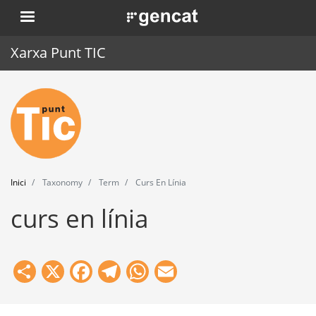
Vés
. Obre en una nova finestra.
al
contingut
Xarxa Punt TIC
Inici
Punt TIC
Actualitat
Inici
Taxonomy
Term
Curs En Línia
Agenda
curs en línia
Formació
Eines
Share
X
Facebook
Telegram
WhatsApp
Email