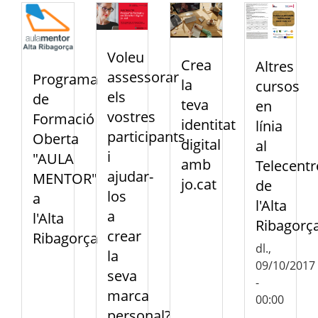
Voleu
Crea
Altres
assessorar
Programa
la
cursos
els
de
teva
en
vostres
Formació
identitat
línia
participants
Oberta
digital
al
i
"AULA
amb
Telecentr
ajudar-
MENTOR"
jo.cat
de
los
a
l'Alta
a
l'Alta
Ribagorç
crear
Ribagorça
dl.,
la
09/10/2017
seva
-
marca
00:00
personal?