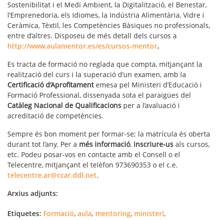
Sostenibilitat i el Medi Ambient, la Digitalització, el Benestar,
l’Emprenedoria, els Idiomes, la Indústria Alimentària, Vidre i
Ceràmica, Tèxtil, les Competències Bàsiques no professionals,
entre d’altres. Disposeu de més detall dels cursos a
http://www.aulamentor.es/es/cursos-mentor
.
Es tracta de formació no reglada que compta, mitjançant la
realització del curs i la superació d’un examen, amb la
Certificació d’Aprofitament
emesa pel Ministeri d’Educació i
Formació Professional, dissenyada sota el paraigües del
Catàleg Nacional de Qualificacions
per a l’avaluació i
acreditació de competències.
Sempre és bon moment per formar-se; la matrícula és oberta
durant tot l’any. Per a
més informació
,
inscriure-us
als cursos,
etc. Podeu posar-vos en contacte amb el Consell o el
Telecentre, mitjançant el telèfon 973690353 o el c.e.
telecentre.ar@ccar.ddl.net
.
Arxius adjunts:
Etiquetes:
Formació
,
aula
,
mentoring
,
ministeri
,