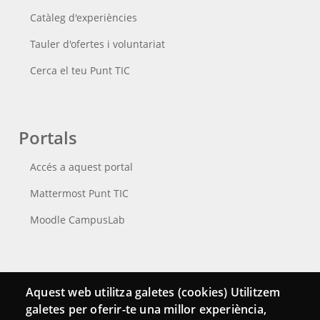
Catàleg d'experiències
Tauler d'ofertes i voluntariat
Cerca el teu Punt TIC
Portals
Accés a aquest portal
Mattermost Punt TIC
Moodle CampusLab
Connecta
Aquest web utilitza galetes (cookies) Utilitzem
galetes per oferir-te una millor experiència,
Bustia de contacte