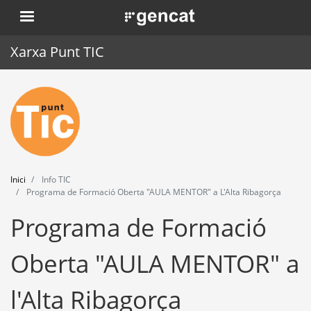
Vés
. Obre en una nova finestra.
al
contingut
Xarxa Punt TIC
Inici
Punt TIC
Actualitat
Inici
Info TIC
Agenda
Programa de Formació Oberta "AULA MENTOR" a L'Alta Ribagorça
Programa de Formació
Formació
Eines
Oberta "AULA MENTOR" a
l'Alta Ribagorça