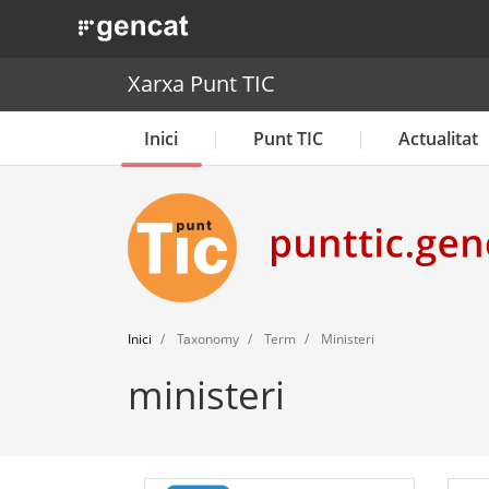
. Obre en una nova finestra.
Xarxa Punt TIC
Inici
Punt TIC
Actualitat
Inici
Taxonomy
Term
Ministeri
ministeri