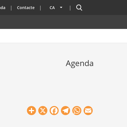
Cercador
ada
Contacte
CA
Llista les accions addicionals
Agenda
Share
X
Facebook
Telegram
WhatsApp
Email