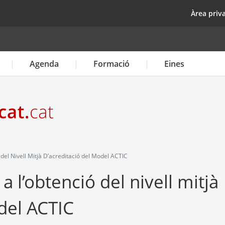
Vés
top
Àrea priv
al
contingut
Agenda
Formació
Eines
 del Nivell Mitjà D’acreditació del Model ACTIC
a l’obtenció del nivell mitjà
del ACTIC