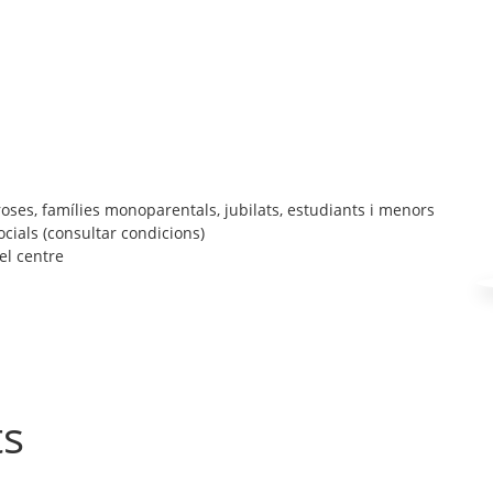
ses, famílies monoparentals, jubilats, estudiants i menors
ocials (consultar condicions)
el centre
ts