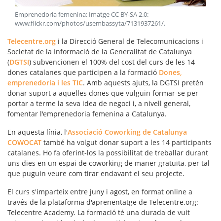
Emprenedoria femenina: Imatge CC BY-SA 2.0:
www.flickr.com/photos/usembassyta/7131937261/
.
Telecentre.org
i la Direcció General de Telecomunicacions i
Societat de la Informació de la Generalitat de Catalunya
(
DGTSI
)
subvencionen
el 100% del cost del curs de les 14
dones catalanes que participen a la formació
Dones,
emprenedoria i les TIC
. Amb aquests ajuts, la DGTSI pretén
donar suport a aquelles dones que vulguin formar-se per
portar a terme la seva idea de negoci i, a nivell general,
fomentar l'
emprenedoria femenina
a Catalunya.
En aquesta línia, l'
Associació Coworking de Catalunya
COWOCAT
també ha volgut donar suport a les 14 participants
catalanes. Ho fa oferint-los la possibilitat de treballar durant
uns dies en un
espai de coworking
de maner gratuïta, per tal
que puguin veure com tirar endavant el seu projecte.
El curs s'imparteix entre juny i agost, en format online a
través de la plataforma d'aprenentatge de Telecentre.org:
Telecentre Academy
. La formació té una durada de vuit