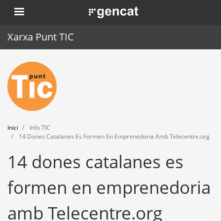
Vés
. Obre en una nova finestra.
al
contingut
Xarxa Punt TIC
Inici
Punt TIC
Actualitat
Inici
Info TIC
Agenda
14 Dones Catalanes Es Formen En Emprenedoria Amb Telecentre.org
14 dones catalanes es
Formació
Eines
formen en emprenedoria
amb Telecentre.org