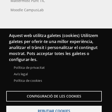
Mattermost Punt TIC
Moodle CampusLab
Connecta
Aquest web utilitza galetes (cookies) Utilitzem
galetes per oferir-te una millor experiència,
Bustia de contacte
analitzar el trànsit i personalitzar el contingut
Butlletins
mostrat. Pots acceptar totes les galetes o
configurar-les.
Política de privacitat
Avís legal
Política de cookies
CONFIGURACIÓ DE LES COOKIES
REBUTJAR COOKIES