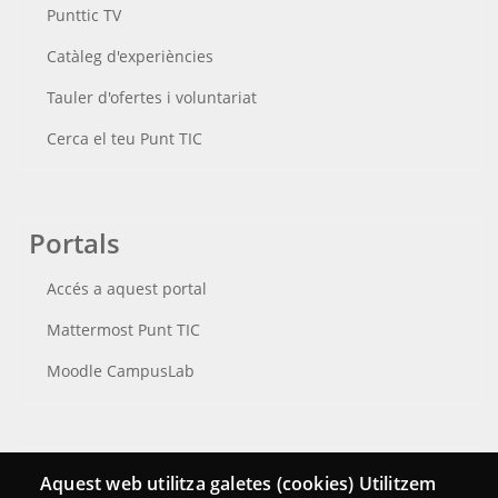
Punttic TV
Catàleg d'experiències
Tauler d'ofertes i voluntariat
Cerca el teu Punt TIC
Portals
Accés a aquest portal
Mattermost Punt TIC
Moodle CampusLab
Connecta
Aquest web utilitza galetes (cookies) Utilitzem