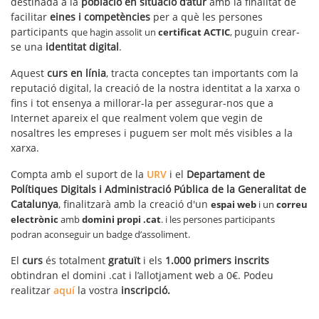
destinada a la
població en situació d’atur
amb la finalitat de
facilitar
eines i competències
per a què les persones
participants
puguin crear-
que hagin
assolit un
certificat ACTIC
,
se una
identitat digital
.
Aquest
curs en línia
, tracta conceptes tan importants com la
reputació digital, la creació de la nostra identitat a la xarxa o
fins i tot ensenya a millorar-la per assegurar-nos que a
Internet apareix el que realment volem que vegin de
nosaltres les empreses i puguem ser molt més visibles a la
xarxa.
Compta amb el suport de la
URV
i el
Departament de
Polítiques Digitals i Administració Pública de la Generalitat de
Catalunya
,
finalitzarà amb la creació d'un
espai web
i un
correu
electrònic
amb
domini propi .cat
. i les persones participants
podran
aconseguir un badge d’assoliment.
El
curs
és totalment
gratuït
i els
1.000 primers inscrits
obtindran el domini .cat i l’allotjament web a 0€. Podeu
realitzar
aquí
la vostra
inscripció.