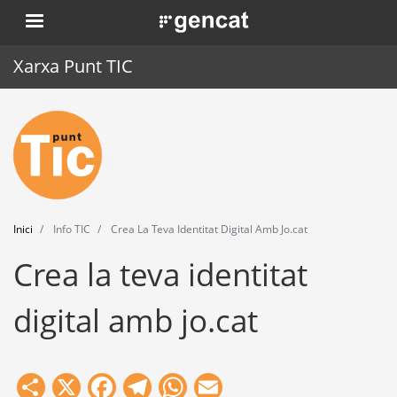
Vés
. Obre en una nova finestra.
al
contingut
Xarxa Punt TIC
Inici
Punt TIC
Actualitat
Inici
Info TIC
Crea La Teva Identitat Digital Amb Jo.cat
Agenda
Crea la teva identitat
Formació
digital amb jo.cat
Eines
Share
X
Facebook
Telegram
WhatsApp
Email