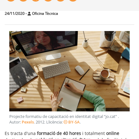
24/11/2020
-
Oficina Tècnica
Projecte formatiu de capacitació en identitat digital “jo.cat”
.
Autor:
Pexels
.
2012
. Llicència:
BY-SA
.
Es tracta d'una
formació de 40 hores
i totalment
online