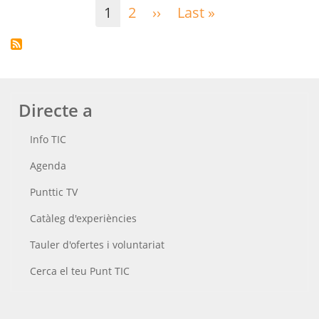
Paginació
1
2
››
Pàgina
Last »
Última
següent
pàgina
Directe a
Info TIC
Agenda
Punttic TV
Catàleg d'experiències
Tauler d'ofertes i voluntariat
Cerca el teu Punt TIC