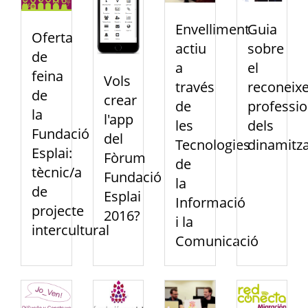
Envelliment
Guia
Oferta
actiu
sobre
de
a
el
feina
Vols
través
reconeix
de
crear
de
professio
la
l'app
les
dels
Fundació
del
Tecnologies
dinamitz
Esplai:
Fòrum
de
tècnic/a
Fundació
la
de
Esplai
Informació
projecte
2016?
i la
intercultural
Comunicació