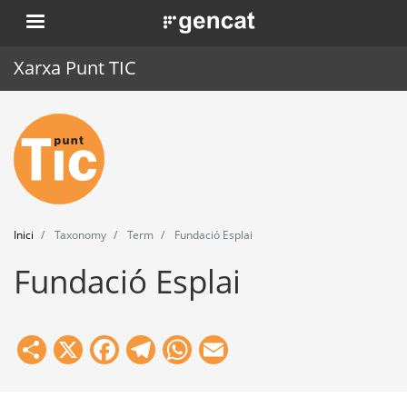
Vés
. Obre en una nova finestra.
al
contingut
Xarxa Punt TIC
Inici
Punt TIC
Actualitat
Inici
Taxonomy
Term
Fundació Esplai
Agenda
Fundació Esplai
Formació
Eines
Share
X
Facebook
Telegram
WhatsApp
Email