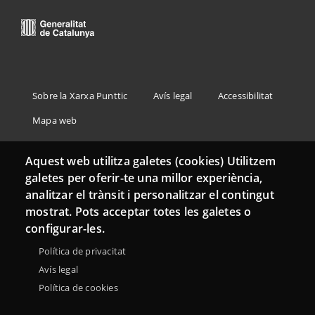
Menu
Sobre la Xarxa Punttic
Avís legal
Accessibilitat
Footer
Mapa web
Aquest web utilitza galetes (cookies) Utilitzem
galetes per oferir-te una millor experiència,
analitzar el trànsit i personalitzar el contingut
mostrat. Pots acceptar totes les galetes o
configurar-les.
Política de privacitat
Avís legal
Política de cookies