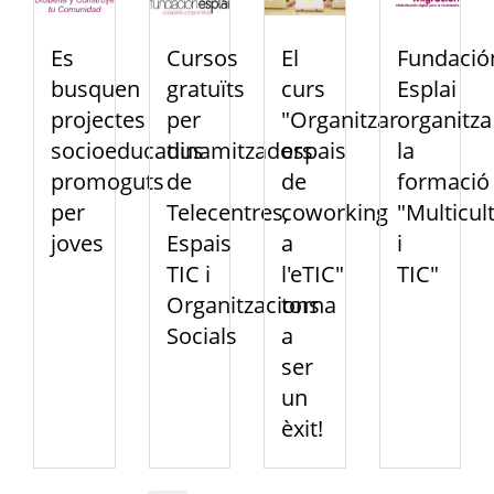
Es
Cursos
El
Fundació
busquen
gratuïts
curs
Esplai
projectes
per
"Organitzar
organitza
socioeducatius
dinamitzadors
espais
la
promoguts
de
de
formació
per
Telecentres,
coworking
"Multicult
joves
Espais
a
i
TIC i
l'eTIC"
TIC"
Organitzacions
torna
Socials
a
ser
un
èxit!