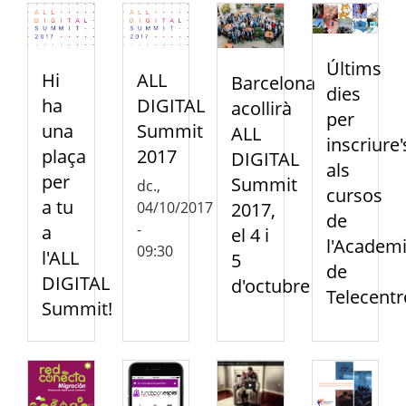
Últims
Hi
ALL
Barcelona
dies
ha
DIGITAL
acollirà
per
una
Summit
ALL
inscriure'
plaça
2017
DIGITAL
als
per
Summit
dc.,
cursos
a tu
04/10/2017
2017,
de
-
a
el 4 i
l'Academ
09:30
l'ALL
5
de
DIGITAL
d'octubre
Telecentr
Summit!