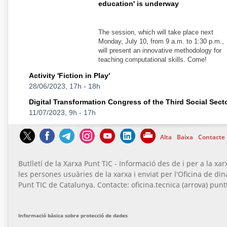
education' is underway
The session, which will take place next
Monday, July 10, from 9 a.m. to 1:30 p.m.,
will present an innovative methodology for
teaching computational skills. Come!
Activity 'Fiction in Play'
28/06/2023, 17h
-
18h
Digital Transformation Congress of the Third Social Secto
11/07/2023, 9h
-
17h
Alta
Baixa
Contacte
Butlletí de la Xarxa Punt TIC - Informació des de i per a la xar
les persones usuàries de la xarxa i enviat per l'Oficina de di
Punt TIC de Catalunya. Contacte: oficina.tecnica (arrova) puntt
Informació bàsica sobre protecció de dades