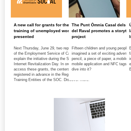
A new call for grants for the digital
The Punt Òmnia Casal dels In
training of unemployed women is
del Raval promotes a storytel
presented
project
Next Thursday, June 29, two representatives
Fifteen children and young people
E
of the Employment Service of Catalonia will
imagined a set of exciting adventur
f
explain the initiative during the Social
pencil, a piece of paper, a mobile 
i
Internet Revitalization Day. In order to
mobile application and NFC tags. 
e
access these grants, the centers must be
dive into it?
B
registered in advance in the Register of
Training Entities of the SOC. Discover more!