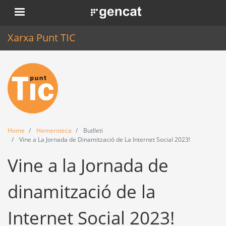
Skip
. Obre en una nova finestra.
to
main
Xarxa Punt TIC
content
Home
Punt TIC
News
Home
Hemeroteca
Butlleti
Events
Vine a La Jornada de Dinamització de La Internet Social 2023!
Vine a la Jornada de
Training
Tools
dinamització de la
Internet Social 2023!