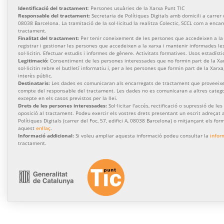
Identificació del tractament
: Persones usuàries de la Xarxa Punt TIC
Responsable del tractament:
Secretaria de Polítiques Digitals amb domicili a carrer de
08038 Barcelona. La tramitació de la sol·licitud la realitza Colectic, SCCL com a enca
tractament.
Finalitat del tractament:
Per tenir coneixement de les persones que accedeixen a la 
registrar i gestionar les persones que accedeixen a la xarxa i mantenir informades l
sol·licitin. Efectuar estudis i informes de gènere. Activitats formatives. Usos estadísti
Legitimació:
Consentiment de les persones interessades que no formin part de la Xa
sol·licitin rebre el butlletí informatiu i, per a les persones que formin part de la Xarx
interès públic.
Destinataris:
Les dades es comunicaran als encarregats de tractament que proveeixen
compte del responsable del tractament. Les dades no es comunicaran a altres categor
excepte en els casos previstos per la llei.
Drets de les persones interessades:
Sol·licitar l'accés, rectificació o supressió de les
oposició al tractament. Podeu exercir els vostres drets presentant un escrit adreçat a
Polítiques Digitals (carrer del Foc, 57, edifici A, 08038 Barcelona) o mitjançant els for
aquest
enllaç
.
Informació addicional:
Si voleu ampliar aquesta informació podeu consultar la
infor
tractament.