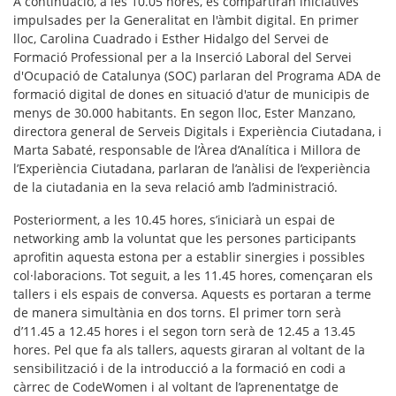
A continuació, a les 10.05 hores, es compartiran iniciatives
impulsades per la Generalitat en l'àmbit digital. En primer
lloc, Carolina Cuadrado i Esther Hidalgo del Servei de
Formació Professional per a la Inserció Laboral del Servei
d'Ocupació de Catalunya (SOC) parlaran del Programa ADA de
formació digital de dones en situació d'atur de municipis de
menys de 30.000 habitants. En segon lloc, Ester Manzano,
directora general de Serveis Digitals i Experiència Ciutadana, i
Marta Sabaté, responsable de l’Àrea d’Analítica i Millora de
l’Experiència Ciutadana, parlaran de l’anàlisi de l’experiència
de la ciutadania en la seva relació amb l’administració.
Posteriorment, a les 10.45 hores, s’iniciarà un espai de
networking amb la voluntat que les persones participants
aprofitin aquesta estona per a establir sinergies i possibles
col·laboracions. Tot seguit, a les 11.45 hores, començaran els
tallers i els espais de conversa. Aquests es portaran a terme
de manera simultània en dos torns. El primer torn serà
d’11.45 a 12.45 hores i el segon torn serà de 12.45 a 13.45
hores. Pel que fa als tallers, aquests giraran al voltant de la
sensibilització i de la introducció a la formació en codi a
càrrec de CodeWomen i al voltant de l’aprenentatge de