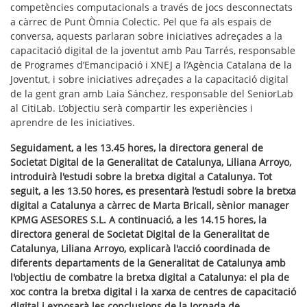
competències computacionals a través de jocs desconnectats
a càrrec de Punt Òmnia Colectic. Pel que fa als espais de
conversa, aquests parlaran sobre iniciatives adreçades a la
capacitació digital de la joventut amb Pau Tarrés, responsable
de Programes d’Emancipació i XNEJ a l’Agència Catalana de la
Joventut, i sobre iniciatives adreçades a la capacitació digital
de la gent gran amb Laia Sánchez, responsable del SeniorLab
al CitiLab. L’objectiu serà compartir les experiències i
aprendre de les iniciatives.
Seguidament, a les 13.45 hores, la directora general de
Societat Digital de la Generalitat de Catalunya, Liliana Arroyo,
introduirà l'estudi sobre la bretxa digital a Catalunya. Tot
seguit, a les 13.50 hores, es presentarà l’estudi sobre la bretxa
digital a Catalunya a càrrec de Marta Bricall, sènior manager
KPMG ASESORES S.L. A continuació, a les 14.15 hores, la
directora general de Societat Digital de la Generalitat de
Catalunya, Liliana Arroyo, explicarà l'acció coordinada de
diferents departaments de la Generalitat de Catalunya amb
l'objectiu de combatre la bretxa digital a Catalunya: el pla de
xoc contra la bretxa digital i la xarxa de centres de capacitació
digital i exposarà les conclusions de la Jornada de