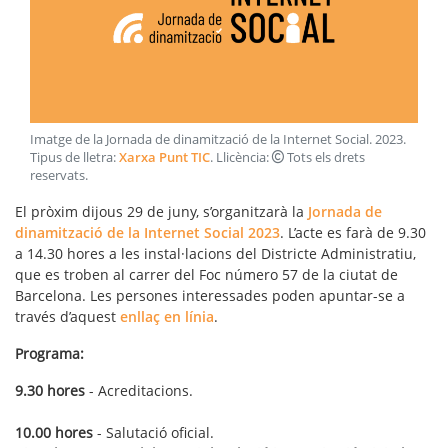
Imatge de la Jornada de dinamització de la Internet Social
.
2023
.
Tipus de lletra:
Xarxa Punt TIC
. Llicència:
Tots els drets
reservats
.
El pròxim dijous 29 de juny, s’organitzarà la
Jornada de
dinamització de la Internet Social 2023
. L’acte es farà de 9.30
a 14.30 hores a les instal·lacions del Districte Administratiu,
que es troben al carrer del Foc número 57 de la ciutat de
Barcelona. Les persones interessades poden apuntar-se a
través d’aquest
enllaç en línia
.
Programa:
9.30 hores
- Acreditacions.
10.00 hores
- Salutació oficial.