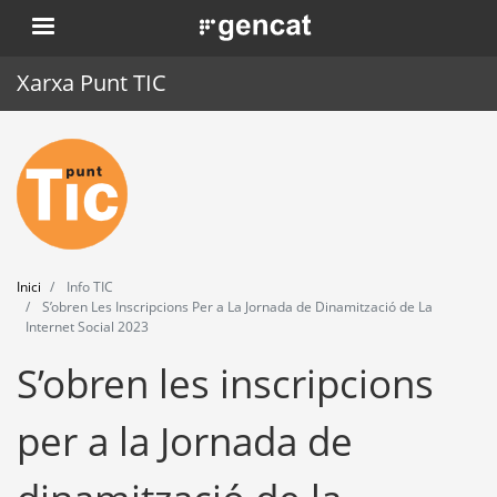
Vés
. Obre en una nova finestra.
al
contingut
Xarxa Punt TIC
Inici
Punt TIC
Actualitat
Inici
Info TIC
Agenda
S’obren Les Inscripcions Per a La Jornada de Dinamització de La
Internet Social 2023
Formació
S’obren les inscripcions
Eines
per a la Jornada de