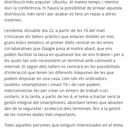
distribució més popular:
Ubuntu
. Al mateix temps, i mentre
duri la conferència, hi haurà la possibilitat de provar aquesta
distribució
, més tard i per acabar es farà un repàs a altres
sistemes.
L'endemà, dissabte dia 22, a partir de les 10 del matí
s'iniciaran els tallers pràctics que estaran dividits en tres
grans blocs temàtics; el primer d'ells centrat en les
eines
col·laboratives
que Google posa al nostre abast, que ens
poden facilitar la tasca en qualsevol lloc on ens trobem i per a
les quals tan sols necessitem un terminal amb connexió a
Internet. El segon dels tallers es centrarà en les
possibilitats
d'interacció
que tenen les diferents màquines de les que
podem disposar en una casa, com són els ordinadors,
tauletes, smartphones i smart TV, i de com podem
interconnectar-les per crear un entorn de treball o oci
unitaris. A la tarda, a partir de les 4, el tema a tractar serà la
gestió integral del
smartphones
, abordant temes que abasten
des de la seguretat i protecció dels terminals, fins a la gestió
de les nostres dades més importants.
Totes aquelles persones que estiguin interessades en el tema