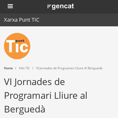
Skip
. Obre en una nova finestra.
to
main
Xarxa Punt TIC
content
Home
Punt TIC
News
Home
Info TIC
VI Jornades de Programari Lliure Al Berguedà
Events
VI Jornades de
Training
Programari Lliure al
Tools
Berguedà