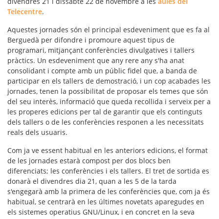
divendres 21 i dissabte 22 de novembre a les
aules del
Telecentre
.
Aquestes jornades són el principal esdeveniment que es fa al
Berguedà per difondre i promoure aquest tipus de
programari, mitjançant
conferències divulgatives
i
tallers
pràctics
. Un esdeveniment que any rere any s'ha anat
consolidant i compte amb un públic fidel que, a banda de
participar en els tallers de demostració, i un cop acabades les
jornades, tenen la possibilitat de proposar els temes que són
del seu interès, informació que queda recollida i serveix per a
les properes edicions per tal de garantir que els continguts
dels tallers o de les conferències responen a les necessitats
reals dels usuaris.
Com ja ve essent habitual en les anteriors edicions, el format
de les jornades estarà compost per dos blocs ben
diferenciats; les conferències i els tallers. El tret de sortida es
donarà el divendres dia 21, quan a les 5 de la tarda
s'engegarà amb la primera de les conferències que, com ja és
habitual, se centrarà en les últimes novetats aparegudes en
els
sistemes operatius GNU/Linu
x, i en concret en la seva