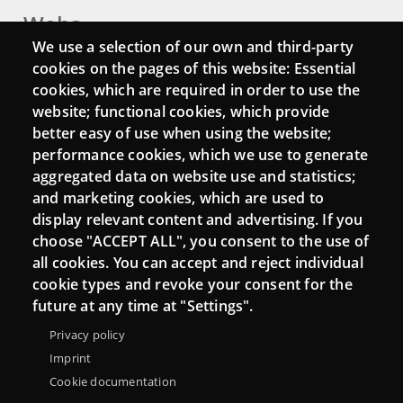
Webs
We use a selection of our own and third-party
Login
cookies on the pages of this website: Essential
cookies, which are required in order to use the
Mattermost Punt TIC
website; functional cookies, which provide
Moodle CampusLab
better easy of use when using the website;
performance cookies, which we use to generate
aggregated data on website use and statistics;
and marketing cookies, which are used to
Connect
display relevant content and advertising. If you
choose "ACCEPT ALL", you consent to the use of
Contact
all cookies. You can accept and reject individual
Newsletters
cookie types and revoke your consent for the
future at any time at "Settings".
Privacy policy
Imprint
Cookie documentation