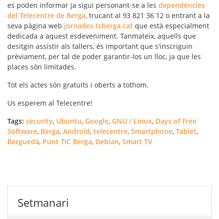
es poden informar ja sigui personant-se a les
dependències
del Telecentre de Berga
, trucant al 93 821 36 12 o entrant a la
seva pàgina web
jornades.tcberga.cat
que està especialment
dedicada a aquest esdeveniment. Tanmateix, aquells que
desitgin assistir als tallers, és important que s'inscriguin
prèviament, per tal de poder garantir-los un lloc, ja que les
places són limitades.
Tot els actes són gratuïts i oberts a tothom.
Us esperem al Telecentre!
Tags:
security
,
Ubuntu
,
Google
,
GNU / Linux
,
Days of Free
Software
,
Berga
,
Android
,
telecentre
,
Smartphone
,
Tablet
,
Berguedà
,
Punt TIC Berga
,
Debian
,
Smart TV
Setmanari