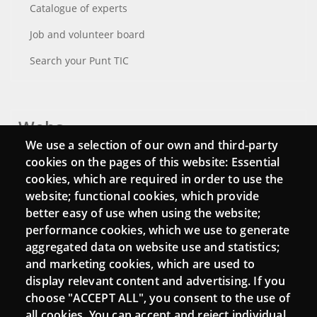
Catalogue of experts
Job and volunteer board
Search your Punt TIC
Webs
We use a selection of our own and third-party
Login
cookies on the pages of this website: Essential
cookies, which are required in order to use the
Mattermost Punt TIC
website; functional cookies, which provide
Moodle CampusLab
better easy of use when using the website;
performance cookies, which we use to generate
aggregated data on website use and statistics;
and marketing cookies, which are used to
Connect
display relevant content and advertising. If you
choose "ACCEPT ALL", you consent to the use of
Contact
all cookies. You can accept and reject individual