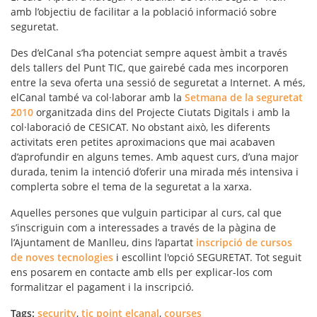
amb l’objectiu de facilitar a la població informació sobre
seguretat.
Des d’elCanal s’ha potenciat sempre aquest àmbit a través
dels tallers del Punt TIC, que gairebé cada mes incorporen
entre la seva oferta una sessió de seguretat a Internet. A més,
elCanal també va col·laborar amb la
Setmana de la seguretat
2010
organitzada dins del Projecte Ciutats Digitals i amb la
col·laboració de CESICAT. No obstant això, les diferents
activitats eren petites aproximacions que mai acabaven
d’aprofundir en alguns temes. Amb aquest curs, d’una major
durada, tenim la intenció d’oferir una mirada més intensiva i
complerta sobre el tema de la seguretat a la xarxa.
Aquelles persones que vulguin participar al curs, cal que
s’inscriguin com a interessades a través de la pàgina de
l’Ajuntament de Manlleu, dins l’apartat
inscripció de cursos
de noves tecnologies
i escollint l'opció SEGURETAT. Tot seguit
ens posarem en contacte amb ells per explicar-los com
formalitzar el pagament i la inscripció.
Tags:
security
,
tic point elcanal
,
courses