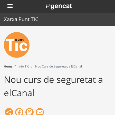
Skip
. Obre en una nova finestra.
to
main
Xarxa Punt TIC
content
Home
Punt TIC
News
Home
Info TIC
Nou Curs de Seguretat a ElCanal
Events
Nou curs de seguretat a
Training
elCanal
Tools
Share
Facebook
Mastodon
Email