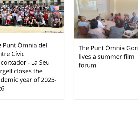
e Punt Òmnia del
The Punt Òmnia Gor
tre Cívic
lives a summer film
scorxador - La Seu
forum
rgell closes the
demic year of 2025-
26