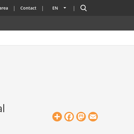
Search
area
Contact
EN
List additional actions
al
Share
Facebook
Mastodon
Email