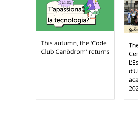
This autumn, the 'Code
Th
Club Canòdrom' returns
Cen
L’E
d’U
aca
20