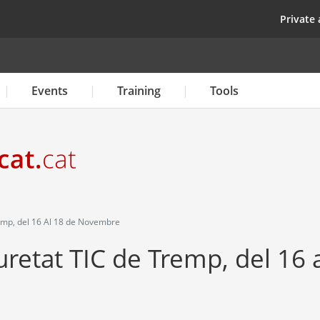
Skip
top
Private 
to
main
content
Events
Training
Tools
emp, del 16 Al 18 de Novembre
uretat TIC de Tremp, del 16 