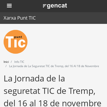
Vés
. Obre en una nova finestra.
al
contingut
Xarxa Punt TIC
Inici
Punt TIC
Actualitat
Inici
Info TIC
Agenda
La Jornada de La Seguretat TIC de Tremp, del 16 Al 18 de Novembre
La Jornada de la
Formació
Eines
seguretat TIC de Tremp,
del 16 al 18 de novembre