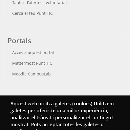
Tauler d'ofertes i voluntariat
Cerca el teu Punt TIC
Portals
Accés a aquest portal
Mattermost Punt TIC
Moodle CampusLab
Connecta
Aquest web utilitza galetes (cookies) Utilitzem
galetes per oferir-te una millor experiència,
Bustia de contacte
analitzar el trànsit i personalitzar el contingut
Butlletins
mostrat. Pots acceptar totes les galetes o