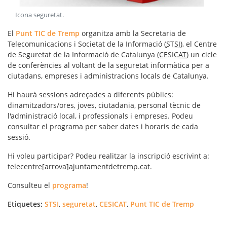
Icona seguretat
.
El
Punt TIC de Tremp
organitza amb la Secretaria de
Telecomunicacions i Societat de la Informació (
STSI
), el Centre
de Seguretat de la Informació de Catalunya (
CESICAT
) un cicle
de conferències al voltant de la seguretat informàtica per a
ciutadans, empreses i administracions locals de Catalunya.
Hi haurà sessions adreçades a diferents públics:
dinamitzadors/ores, joves, ciutadania, personal tècnic de
l'administració local, i professionals i empreses. Podeu
consultar el programa per saber dates i horaris de cada
sessió.
Hi voleu participar? Podeu realitzar la inscripció escrivint a:
telecentre[arrova]ajuntamentdetremp.cat.
Consulteu el
programa
!
Etiquetes:
STSI
,
seguretat
,
CESICAT
,
Punt TIC de Tremp