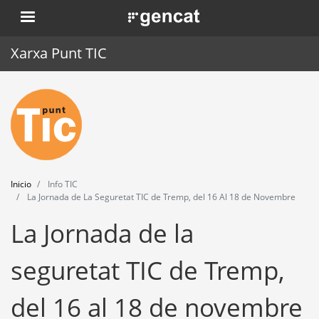
Pasar
. Obre en una nova finestra.
al
contenido
Xarxa Punt TIC
principal
Inicio
Punt TIC
Actualidad
Inicio
Info TIC
Agenda
La Jornada de La Seguretat TIC de Tremp, del 16 Al 18 de Novembre
La Jornada de la
Formación
Herramientas
seguretat TIC de Tremp,
del 16 al 18 de novembre