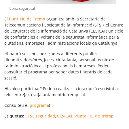
Icona seguretat
.
El
Punt TIC de Tremp
organitza amb la Secretaria de
Telecomunicacions i Societat de la Informació (
STSI
), el Centre
de Seguretat de la Informació de Catalunya (
CESICAT
) un cicle
de conferències al voltant de la seguretat informàtica per a
ciutadans, empreses i administracions locals de Catalunya.
Hi haurà sessions adreçades a diferents públics:
dinamitzadors/ores, joves, ciutadania, personal tècnic de
l'administració local, i professionals i empreses. Podeu
consultar el programa per saber dates i horaris de cada
sessió.
Hi voleu participar? Podeu realitzar la inscripció escrivint a:
telecentre[arrova]ajuntamentdetremp.cat.
Consulteu el
programa
!
Etiquetas:
STSI
,
seguridad
,
CESICAT
,
Punto TIC de Tremp