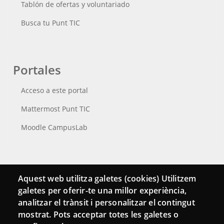
Tablón de ofertas y voluntariado
Busca tu Punt TIC
Portales
Acceso a este portal
Mattermost Punt TIC
Moodle CampusLab
Conecta
Aquest web utilitza galetes (cookies) Utilitzem
galetes per oferir-te una millor experiència,
Contacto
analitzar el trànsit i personalitzar el contingut
Hemeroteca
mostrat. Pots acceptar totes les galetes o