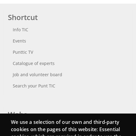
Shortcut
Info TIC
Events
Punttic TV
Catalogue of experts
Job and volunteer board
Search your Punt TIC
Webs
We use a selection of our own and third-party
Login
cookies on the pages of this website: Essential