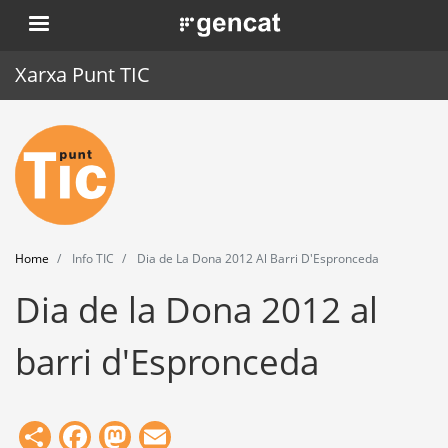
Skip
. Obre en una nova finestra.
to
main
Xarxa Punt TIC
content
Home
Punt TIC
News
Home
Info TIC
Dia de La Dona 2012 Al Barri D'Espronceda
Events
Dia de la Dona 2012 al
Training
barri d'Espronceda
Tools
Share
Facebook
Mastodon
Email