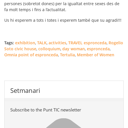
persones (sobretot dones) per la igualtat entre sexes des de
fa molt temps i fins a l’actualitat.
Us hi esperem a tots i totes i esperem també que su agradi!!!
Tags:
exhibition
,
TALK
,
activities
,
TRAVEL espronceda
,
Rogelio
Soto civic house
,
colloquium
,
day woman
,
espronceda
,
Omnia point of espronceda
,
Tertulia
,
Member of Women
Setmanari
Subscribe to the Punt TIC newsletter