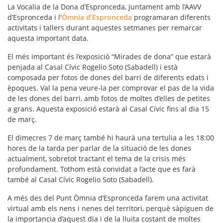
La Vocalia de la Dona d’Espronceda, juntament amb l’AAVV
d’Espronceda i l'
Òmnia d’Espronceda
programaran diferents
activitats i tallers durant aquestes setmanes per remarcar
aquesta important data.
El més important és l’exposició “Mirades de dona” que estarà
penjada al Casal Cívic Rogelio Soto (Sabadell) i està
composada per fotos de dones del barri de diferents edats i
èpoques. Val la pena veure-la per comprovar el pas de la vida
de les dones del barri, amb fotos de moltes d’elles de petites
a grans. Aquesta exposició estarà al Casal Cívic fins al dia 15
de març.
El dimecres 7 de març també hi haurà una tertulia a les 18:00
hores de la tarda per parlar de la situació de les dones
actualment, sobretot tractant el tema de la crisis més
profundament. Tothom està convidat a l’acte que es farà
també al Casal Cívic Rogelio Soto (Sabadell).
A més des del Punt Òmnia d’Espronceda farem una activitat
virtual amb els nens i nenes del territori, perquè sàpiguen de
la importancia d’aquest dia i de la lluita costant de moltes