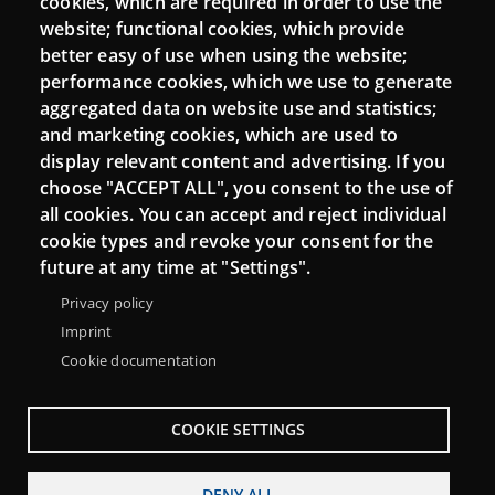
cookies, which are required in order to use the
Mattermost Punt TIC
website; functional cookies, which provide
Moodle CampusLab
better easy of use when using the website;
performance cookies, which we use to generate
aggregated data on website use and statistics;
and marketing cookies, which are used to
Connect
display relevant content and advertising. If you
choose "ACCEPT ALL", you consent to the use of
Contact
all cookies. You can accept and reject individual
Newsletters
cookie types and revoke your consent for the
future at any time at "Settings".
Privacy policy
Imprint
Cookie documentation
COOKIE SETTINGS
DENY ALL