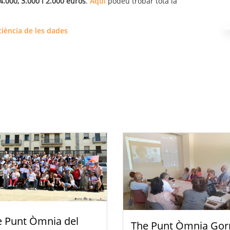
.000, 3.000 i 2.000 euros
.
Aquí
podeu trobar tota la
ciència de les dades
e Punt Òmnia del
The Punt Òmnia Gor