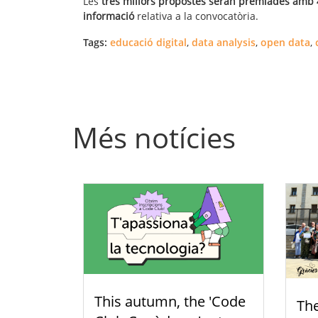
Les
tres millors propostes seran premiades amb 4
informació
relativa a la convocatòria.
Tags:
educació digital
,
data analysis
,
open data
,
Més notícies
This autumn, the 'Code
Th