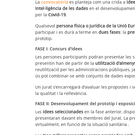
La
convocatòria
es planteja com una crida a
idee
intel·ligència de les dades
en el desenvolupament 
per la
Covid-19
.
Qualsevol
persona física o jurídica de la Unió Eu
participar i es durà a terme en
dues fases
: la
pre
prototip.
FASE I: Concurs d'idees
Les persones participants podran presentar les 
presentin han de partir de la
utilització d'almen
reutilització per les administracions públiques, j
ús pot combinar-se amb conjunts de dades exposa
Un jurat s'encarregarà d'avaluar les propostes i s
la qualitat i la rellevància.
FASE II: Desenvolupament del prototip i exposic
s
idees seleccionades
en la fase anterior, dis
Le
presentaran davant els membres del Jurat. La pre
virtualment, en funció de la situació sanitària .