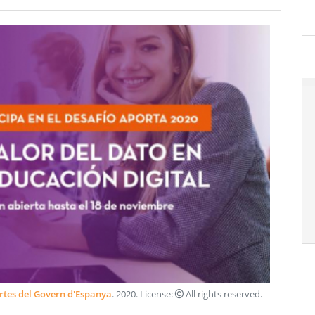
ertes del Govern d'Espanya
.
2020
. License:
All rights reserved
.