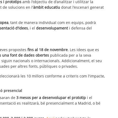
s i prototips
amb l'objectiu de d'analitzar i utilitzar la
de solucions en l'
àmbit educatiu
donat l'escenari generat
ropea
, tant de manera individual com en equips, podrà
sentació d'idees
, i el
desenvolupament
i defensa del
seves propostes
fins al 18 de novembre
. Les idees que es
ys una font de dades obertes
publicada per a la seva
a siguin nacionals o internacionals. Addicionalment, el seu
des per altres fonts, públiques o privades.
eleccionarà les 10 millors conforme a criteris com l'impacte,
ió presencial
posaran de
3 mesos per a desenvolupar el prototip
i el
sentació es realitzarà, bé presencialment a Madrid, o bé