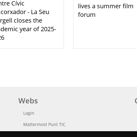
tre Cívic
lives a summer film
scorxador - La Seu
forum
rgell closes the
demic year of 2025-
26
Webs
Login
Mattermost Punt TIC
Moodle CampusLab