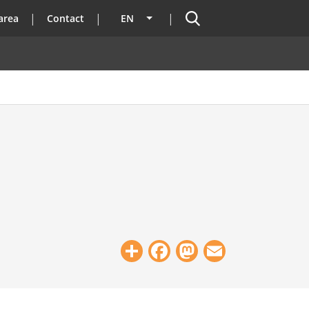
Search
area
Contact
EN
List additional actions
Share
Facebook
Mastodon
Email