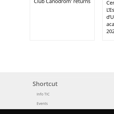
Club Canòdrom' returns
Cen
L’E
d’U
aca
20
Shortcut
Info TIC
Events
Punttic TV