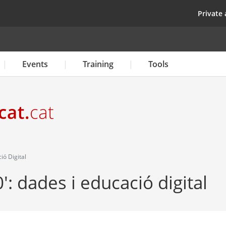
Skip
top
Private 
to
main
content
Events
Training
Tools
ió Digital
': dades i educació digital