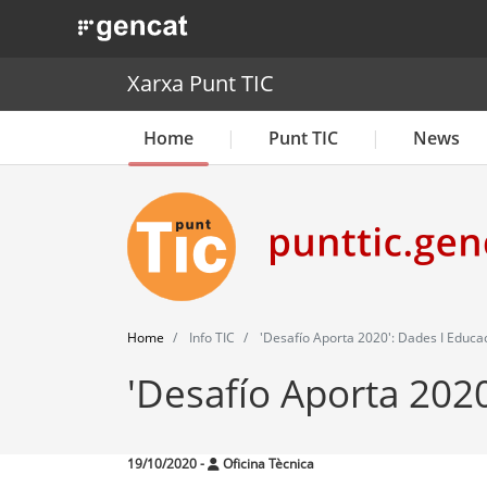
. Obre en una nova finestra.
Xarxa Punt TIC
Home
Punt TIC
News
Home
Info TIC
'Desafío Aporta 2020': Dades I Educac
'Desafío Aporta 2020
19/10/2020
-
Oficina Tècnica