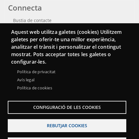
Connecta
Bustia de contacte
Aquest web utilitza galetes (cookies) Utilitzem
Butlletins
galetes per oferir-te una millor experiència,
analitzar el trànsit i personalitzar el contingut
mostrat. Pots acceptar totes les galetes o
configurar-les.
Política de privacitat
Avís legal
Política de cookies
CONFIGURACIÓ DE LES COOKIES
Menu
Sobre la Xarxa Punttic
Avís legal
Accessibilitat
Footer
REBUTJAR COOKIES
Mapa web