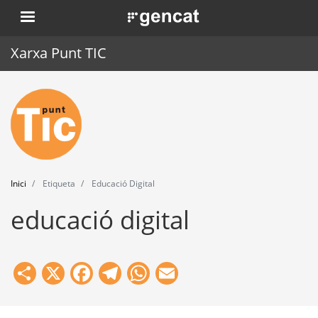
Vés
. Obre en una nova finestra.
al
contingut
Xarxa Punt TIC
Inici
Punt TIC
Actualitat
Inici
Etiqueta
Educació Digital
Agenda
educació digital
Formació
Eines
Share
X
Facebook
Telegram
WhatsApp
Email