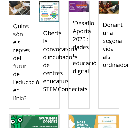
'Desafío
Donant
Quins
Aporta
una
Oberta
són
2020':
segona
la
els
dades
vida
convocatòria
reptes
i
als
d'incubadora
del
educació
ordinado
de
futur
digital
centres
de
educatius
l'educació
STEMConnectats
en
línia?