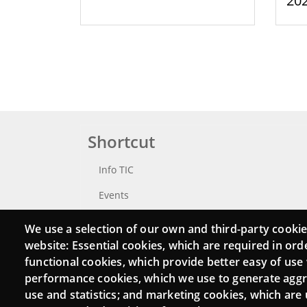
20
Shortcut
Info TIC
Events
Punttic TV
We use a selection of our own and third-party cookie
website: Essential cookies, which are required in ord
Catalogue of experts
functional cookies, which provide better easy of use
Job and volunteer board
performance cookies, which we use to generate agg
use and statistics; and marketing cookies, which are 
Search your Punt TIC