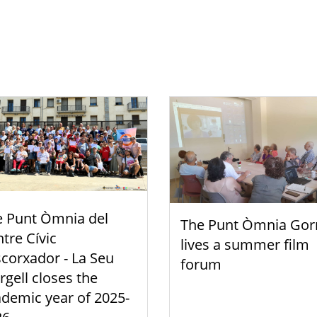
e Punt Òmnia del
The Punt Òmnia Gor
tre Cívic
lives a summer film
scorxador - La Seu
forum
rgell closes the
demic year of 2025-