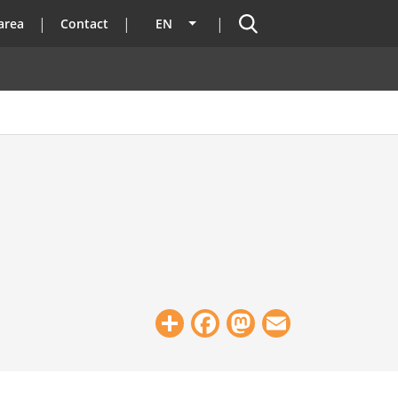
Search
area
Contact
EN
List additional actions
Share
Facebook
Mastodon
Email