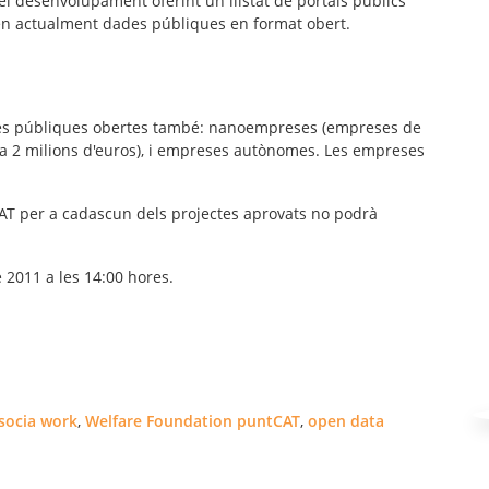
 el desenvolupament oferint un llistat de portals públics
ten actualment dades públiques en format obert.
dades públiques obertes també: nanoempreses (empreses de
s a 2 milions d'euros), i empreses autònomes. Les empreses
CAT per a cadascun dels projectes aprovats no podrà
 2011 a les 14:00 hores.
socia work
,
Welfare Foundation puntCAT
,
open data