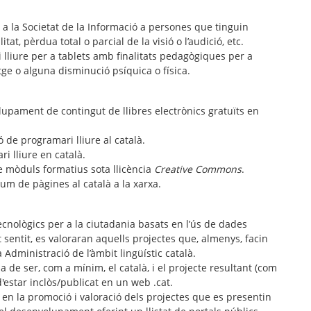
és a la Societat de la Informació a persones que tinguin
at, pèrdua total o parcial de la visió o l’audició, etc.
lliure per a tablets amb finalitats pedagògiques per a
e o alguna disminució psíquica o física.
upament de contingut de llibres electrònics gratuïts en
 de programari lliure al català.
i lliure en català.
e mòduls formatius sota llicència
Creative Commons
.
um de pàgines al català a la xarxa.
cnològics per a la ciutadania basats en l’ús de dades
sentit, es valoraran aquells projectes que, almenys, facin
Administració de l’àmbit lingüístic català.
a de ser, com a mínim, el català, i el projecte resultant (com
'estar inclòs/publicat en un web .cat.
 en la promoció i valoració dels projectes que es presentin