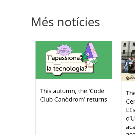
Més notícies
This autumn, the 'Code
Th
Club Canòdrom' returns
Cen
L’E
d’U
aca