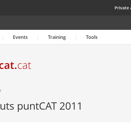
Skip
top
Private 
to
main
content
Events
Training
Tools
1
juts puntCAT 2011