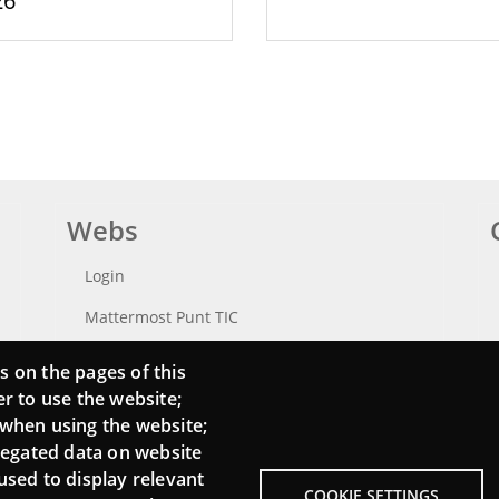
26
Webs
Login
Mattermost Punt TIC
Moodle CampusLab
s on the pages of this
er to use the website;
 when using the website;
regated data on website
used to display relevant
COOKIE SETTINGS