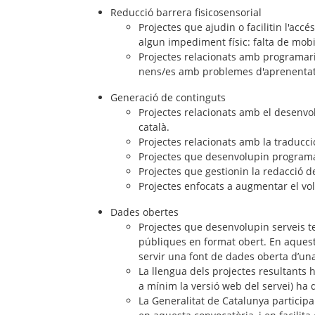
Reducció barrera fisicosensorial
Projectes que ajudin o facilitin l'acc
algun impediment físic: falta de mobilit
Projectes relacionats amb programari 
nens/es amb problemes d'aprenentatg
Generació de continguts
Projectes relacionats amb el desenvol
català.
Projectes relacionats amb la traducció
Projectes que desenvolupin programar
Projectes que gestionin la redacció d
Projectes enfocats a augmentar el vol
Dades obertes
Projectes que desenvolupin serveis te
públiques en format obert. En aquest 
servir una font de dades oberta d’una 
La llengua dels projectes resultants h
a mínim la versió web del servei) ha d
La Generalitat de Catalunya participa