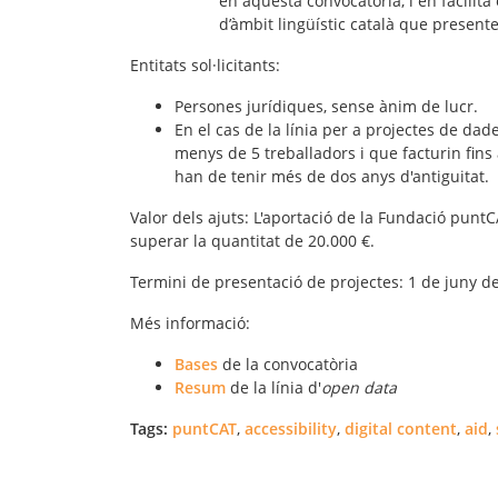
en aquesta convocatòria, i en facilita
d’àmbit lingüístic català que presen
Entitats sol·licitants
:
Persones jurídiques, sense ànim de lucr.
En el cas de la línia per a projectes de 
menys de 5 treballadors i que facturin fin
han de tenir més de dos anys d'antiguitat.
Valor dels ajuts
: L'aportació de la Fundació punt
superar la quantitat de 20.000 €.
Termini
de presentació de projectes: 1 de juny de
Més informació
:
Bases
de la convocatòria
Resum
de la línia d'
open data
Tags:
puntCAT
,
accessibility
,
digital content
,
aid
,