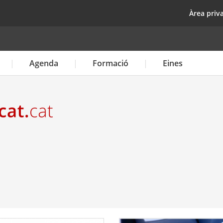
Vés
top
Àrea priv
al
contingut
Agenda
Formació
Eines