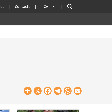
Cercador
ada
Contacte
CA
Llista les accions addicionals
Share
X
Facebook
Telegram
WhatsApp
Email