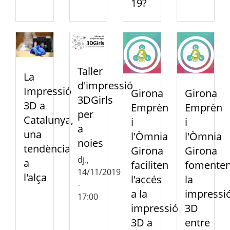
19?
Taller
La
d'impressió
Impressió
Girona
Girona
3DGirls
3D a
Emprèn
Emprèn
per
Catalunya,
i
i
a
una
l'Òmnia
l'Òmnia
noies
tendència
Girona
Girona
dj.,
a
faciliten
fomente
14/11/2019
l'alça
l'accés
la
-
a la
impressi
17:00
impressió
3D
3D a
entre