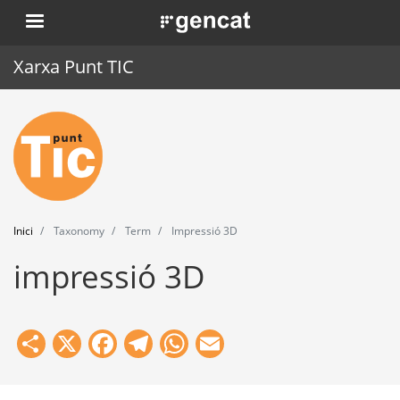
Vés
. Obre en una nova finestra.
al
contingut
Xarxa Punt TIC
Inici
Punt TIC
Actualitat
Inici
Taxonomy
Term
Impressió 3D
Agenda
impressió 3D
Formació
Eines
Share
X
Facebook
Telegram
WhatsApp
Email