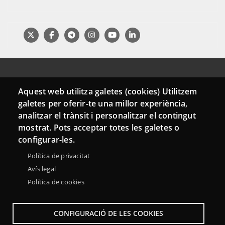
Aquest web utilitza galetes (cookies) Utilitzem
galetes per oferir-te una millor experiència,
analitzar el trànsit i personalitzar el contingut
mostrat. Pots acceptar totes les galetes o
Menu
Sobre la Xarxa Punttic
Avís legal
Accessibilitat
configurar-les.
Footer
Mapa web
Política de privacitat
Avís legal
Política de cookies
CONFIGURACIÓ DE LES COOKIES