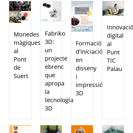
Innovaci
Fabriko
Monedes
digital
3D:
màgiques
Formació
al
un
al
d'iniciació
Punt
projecte
Pont
en
TIC
ebrenc
de
disseny
Palau
que
Suert
i
apropa
impressió
la
3D
tecnologia
3D