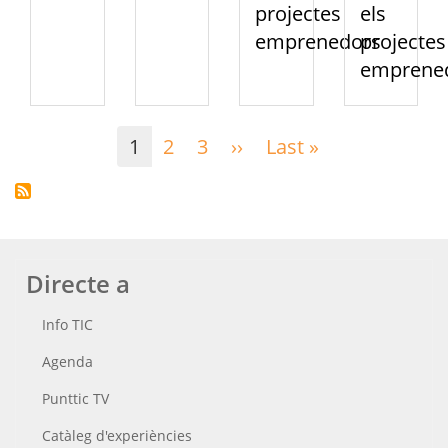
projectes
els
emprenedors
projectes
emprene
Paginació
1
2
3
››
Pàgina
Last »
Última
següent
pàgina
Directe a
Info TIC
Agenda
Punttic TV
Catàleg d'experiències