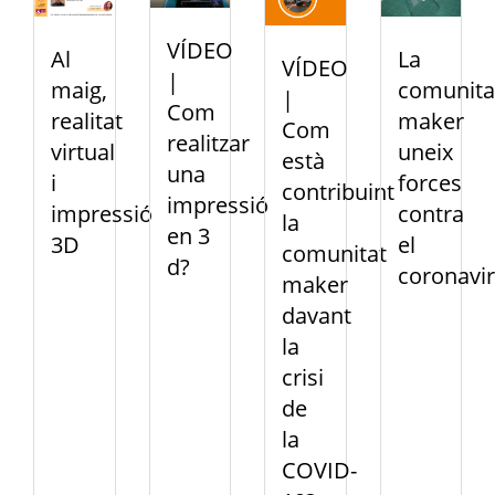
VÍDEO
Al
La
VÍDEO
|
maig,
comunita
|
Com
realitat
maker
Com
realitzar
virtual
uneix
està
una
i
forces
contribuint
impressió
impressió
contra
la
en 3
3D
el
comunitat
d?
coronavi
maker
davant
la
crisi
de
la
COVID-